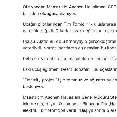
Öte yandan Maastricht Aachen Havalimanı CEO's
bir adım olduğuna inanıyor.
Uçağın pilotlarından Tim Tomic, “İlk uluslarara
da uzak değildi. O kadar uzak değildi ama çok d
Uçuşu yüzde 95 dolu bataryayla gerçekleştiren T
yeterliydi. Normal şartlarda en azından bu kadar
Daha sık ve daha uzun mesafelerde uçmanın fizib
Eski uçuş eğitmeni Geert Boosten, “Bu uçakların t
“Electrify projesi” için temmuz ve ağustos aylar
bekleniyor.
Maastricht Aachen Havaalanı Genel Müdürü Stekel
için de geçerliydi. O zamanlar Binnenhof'ta [H
elektrikli bir otomobil vardı. “Beş yıl sonra o a