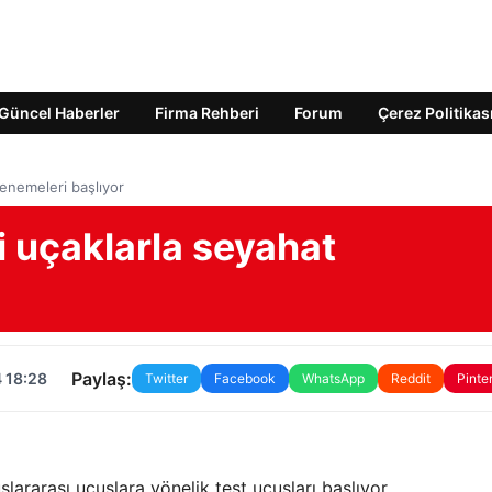
Güncel Haberler
Firma Rehberi
Forum
Çerez Politikas
denemeleri başlıyor
i uçaklarla seyahat
Paylaş:
 18:28
Twitter
Facebook
WhatsApp
Reddit
Pinte
slararası uçuşlara yönelik test uçuşları başlıyor.