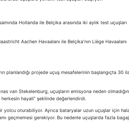
psamında Hollanda ile Belçika arasında iki aylık test uçuşları
aastricht Aachen Havaalanı ile Belçika'nın Liège Havaalanı
ın planlandığı projede uçuş mesafelerinin başlangıçta 30 il
nas van Stekelenburg, uçuşların emisyona neden olmadığın
u herkesin hayali” şeklinde değerlendirdi.
ir yolcu oturabiliyor. Ayrıca bataryalar uzun uçuşlar için hal
gramı geçmemesi gerekiyor. Bu nedenle uçuşlarda fazla bagaj