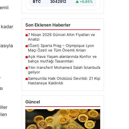
BTC
3042912
▲ +0.65%
emli
Son Eklenen Haberler
o kadar
7 Nisan 2026 Güncel Altın Fiyatları ve
■
Analizi
asıyla
(Özet) Sparta Prag – Olympique Lyon
■
Maçı Özeti ve Tüm Önemli Anları
Açık Hava Yaşam alanlarında Konfor ve
■
bahçe mutfağı Tasarımları
Yılın transferi! Mohamed Salah İstanbul’a
■
geliyor
.
Samsun’da Halk Otobüsü Devrildi: 21 Kişi
■
Hastaneye Kaldırıldı
sı
Güncel
ller
ilen