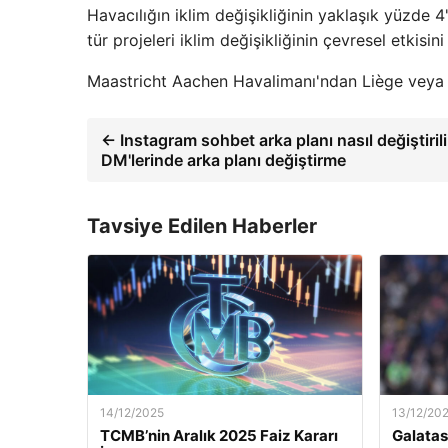
Havacılığın iklim değişikliğinin yaklaşık yüzde
tür projeleri iklim değişikliğinin çevresel etkisi
Maastricht Aachen Havalimanı'ndan Liège veya A
← Instagram sohbet arka planı nasıl değiştiril
DM'lerinde arka planı değiştirme
Tavsiye Edilen Haberler
14/12/2025
13/12/20
TCMB’nin Aralık 2025 Faiz Kararı
Galatas