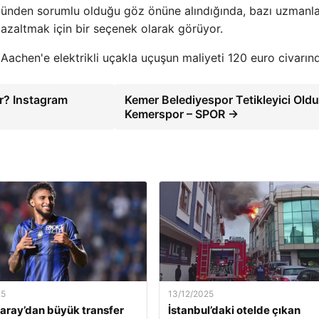
 4'ünden sorumlu olduğu göz önüne alındığında, bazı uzmanl
ni azaltmak için bir seçenek olarak görüyor.
achen'e elektrikli uçakla uçuşun maliyeti 120 euro civarın
ir? Instagram
Kemer Belediyespor Tetikleyici Oldu
Kemerspor – SPOR →
25
13/12/2025
aray’dan büyük transfer
İstanbul’daki otelde çıkan