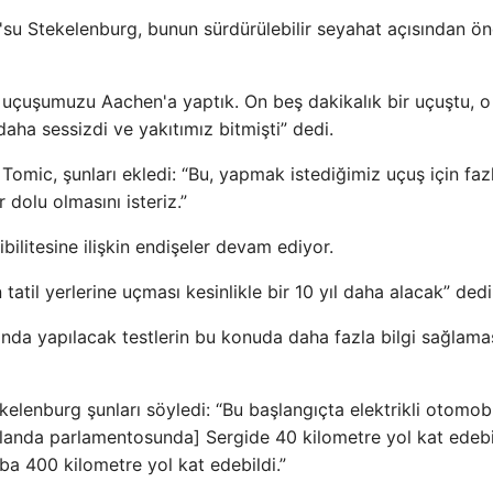
u Stekelenburg, bunun sürdürülebilir seyahat açısından ön
sı uçuşumuzu Aachen'a yaptık. On beş dakikalık bir uçuştu, 
aha sessizdi ve yakıtımız bitmişti” dedi.
omic, şunları ekledi: “Bu, yapmak istediğimiz uçuş için fazl
 dolu olmasını isteriz.”
ilitesine ilişkin endişeler devam ediyor.
atil yerlerine uçması kesinlikle bir 10 yıl daha alacak” dedi
ında yapılacak testlerin bu konuda daha fazla bilgi sağlama
enburg şunları söyledi: “Bu başlangıçta elektrikli otomobi
ollanda parlamentosunda] Sergide 40 kilometre yol kat edeb
raba 400 kilometre yol kat edebildi.”