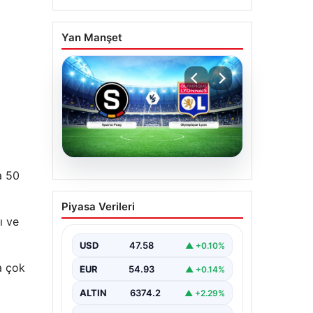
Yan Manşet
a 50
05.08.2026
(Özet) Sparta Prag –
Piyasa Verileri
Olympique Lyon Maçı
ı ve
Özeti ve Tüm Önemli
Anları
USD
47.58
▲ +0.10%
a çok
EUR
54.93
▲ +0.14%
ALTIN
6374.2
▲ +2.29%