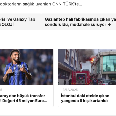
e doktorların sağlık uyarıları CNN TÜRK'te…
risi ve Galaxy Tab
Gaziantep halı fabrikasında çıkan y
KNOLOJİ
söndürüldü, müdahale sürüyor →
25
13/12/2025
aray’dan büyük transfer
İstanbul’daki otelde çıkan
! Değeri 45 milyon Euro…
yangında 9 kişi kurtarıldı