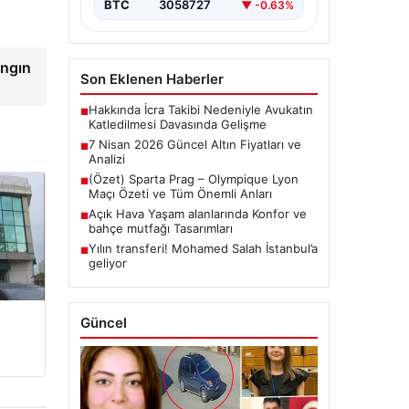
BTC
3058727
▼ -0.63%
angın
Son Eklenen Haberler
Hakkında İcra Takibi Nedeniyle Avukatın
■
Katledilmesi Davasında Gelişme
7 Nisan 2026 Güncel Altın Fiyatları ve
■
Analizi
(Özet) Sparta Prag – Olympique Lyon
■
Maçı Özeti ve Tüm Önemli Anları
Açık Hava Yaşam alanlarında Konfor ve
■
bahçe mutfağı Tasarımları
Yılın transferi! Mohamed Salah İstanbul’a
■
geliyor
Güncel