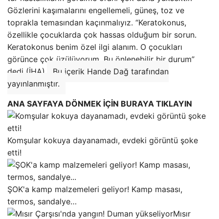
Gözlerini kaşımalarını engellemeli, güneş, toz ve
toprakla temasından kaçınmalıyız. “Keratokonus,
özellikle çocuklarda çok hassas olduğum bir sorun.
Keratokonus benim özel ilgi alanım. O çocukları
görünce çok üzülüyorum. Bu önlenebilir bir durum”
dedi (İHA).
Bu içerik Hande Dağ tarafından
yayınlanmıştır.
ANA SAYFAYA DÖNMEK İÇİN BURAYA TIKLAYIN
Komşular kokuya dayanamadı, evdeki görüntü şoke
etti!
ŞOK'a kamp malzemeleri geliyor! Kamp masası,
termos, sandalye…
Mısır