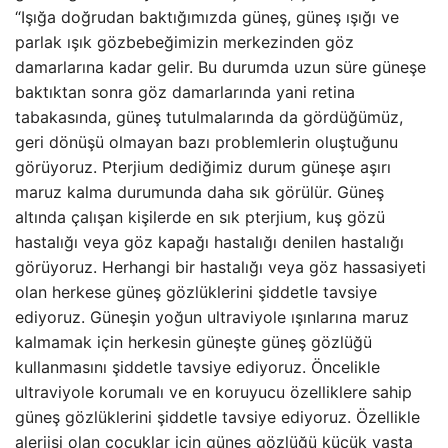
“Işığa doğrudan baktığımızda güneş, güneş ışığı ve
parlak ışık gözbebeğimizin merkezinden göz
damarlarına kadar gelir. Bu durumda uzun süre güneşe
baktıktan sonra göz damarlarında yani retina
tabakasında, güneş tutulmalarında da gördüğümüz,
geri dönüşü olmayan bazı problemlerin oluştuğunu
görüyoruz. Pterjium dediğimiz durum güneşe aşırı
maruz kalma durumunda daha sık görülür. Güneş
altında çalışan kişilerde en sık pterjium, kuş gözü
hastalığı veya göz kapağı hastalığı denilen hastalığı
görüyoruz. Herhangi bir hastalığı veya göz hassasiyeti
olan herkese güneş gözlüklerini şiddetle tavsiye
ediyoruz. Güneşin yoğun ultraviyole ışınlarına maruz
kalmamak için herkesin güneşte güneş gözlüğü
kullanmasını şiddetle tavsiye ediyoruz. Öncelikle
ultraviyole korumalı ve en koruyucu özelliklere sahip
güneş gözlüklerini şiddetle tavsiye ediyoruz. Özellikle
alerjisi olan çocuklar için güneş gözlüğü küçük yaşta