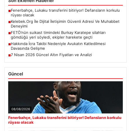
Son Eklenen Haberler
Fenerbahçe, Lukaku transferini bitiriyor! Defansların korkulu
■
rüyası olacak
Kelebek.Org İle Dijital İletişimin Güvenli Adresi Ve Muhabbet
■
Deneyimi
FETÖ’nün suikast timindeki Burkay Karatepe silahları
■
gömdüğü yeri söyledi, ekipler harekete geçti
Hakkında İcra Takibi Nedeniyle Avukatın Katledilmesi
■
Davasında Gelişme
7 Nisan 2026 Güncel Altın Fiyatları ve Analizi
■
Güncel
08/08/2026
Fenerbahçe, Lukaku transferini bitiriyor! Defansların korkulu
rüyası olacak