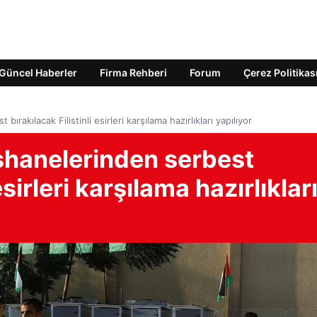
Güncel Haberler
Firma Rehberi
Forum
Çerez Politikas
ırakılacak Filistinli esirleri karşılama hazırlıkları yapılıyor
ishanelerinden serbest
esirleri karşılama hazırlıklar