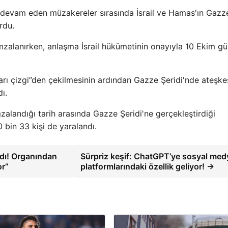
devam eden müzakereler sırasında İsrail ve Hamas'ın Gazz
rdu.
mzalanırken, anlaşma İsrail hükümetinin onayıyla 10 Ekim g
rı çizgi”den çekilmesinin ardından Gazze Şeridi'nde ateşke
ı.
mzalandığı tarih arasında Gazze Şeridi'ne gerçekleştirdiği
0 bin 33 kişi de yaralandı.
adı! Organından
Sürpriz keşif: ChatGPT’ye sosyal med
or”
platformlarındaki özellik geliyor! →