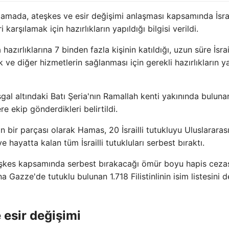
lamada, ateşkes ve esir değişimi anlaşması kapsamında İsra
 karşılamak için hazırlıkların yapıldığı bilgisi verildi.
 hazırlıklarına 7 binden fazla kişinin katıldığı, uzun süre İsrai
ık ve diğer hizmetlerin sağlanması için gerekli hazırlıkların ya
 işgal altındaki Batı Şeria'nın Ramallah kenti yakınında buluna
ekip gönderdikleri belirtildi.
 bir parçası olarak Hamas, 20 İsrailli tutukluyu Uluslararas
e hayatta kalan tüm İsrailli tutukluları serbest bıraktı.
n ateşkes kapsamında serbest bırakacağı ömür boyu hapis ceza
na Gazze'de tutuklu bulunan 1.718 Filistinlinin isim listesini d
 esir değişimi