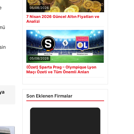
e
05/08/2026
7 Nisan 2026 Güncel Altın Fiyatları ve
Analizi
ünü
sin
05/08/2026
(Özet) Sparta Prag – Olympique Lyon
Maçı Özeti ve Tüm Önemli Anları
ya
Son Eklenen Firmalar