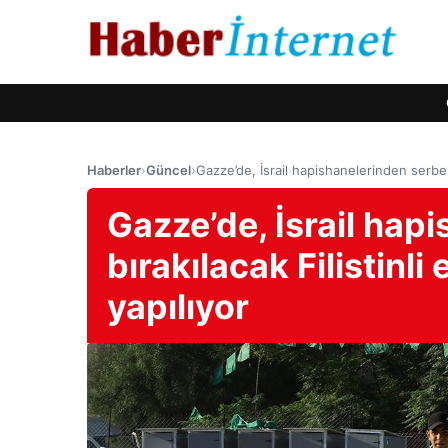
Haberler
›
Güncel
›
Gazze’de, İsrail hapishanelerinden serbest b
Gazze’de, İsrail hap
bırakılacak Filistinli 
yapılıyor