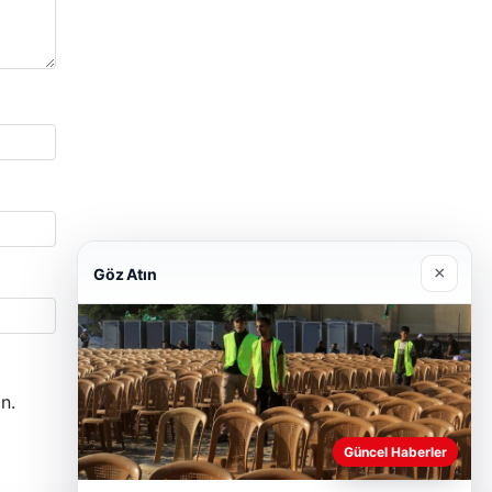
×
Göz Atın
n.
Güncel Haberler