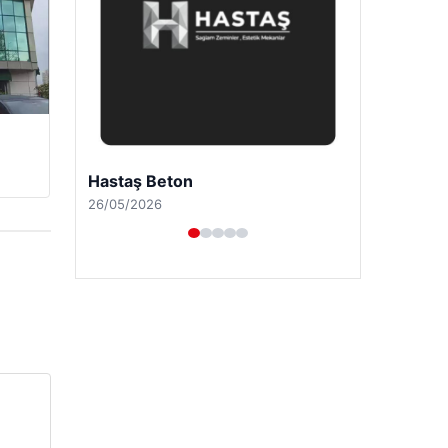
Enes Kaplan Avukatlık Bürosu
28/04/2026