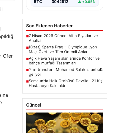
BTC
3042912
▲ +0.65%
il
Son Eklenen Haberler
l
7 Nisan 2026 Güncel Altın Fiyatları ve
pıldığı
■
Analizi
(Özet) Sparta Prag – Olympique Lyon
■
Maçı Özeti ve Tüm Önemli Anları
n Ofer
Açık Hava Yaşam alanlarında Konfor ve
■
bahçe mutfağı Tasarımları
Yılın transferi! Mohamed Salah İstanbul’a
■
geliyor
ı
Samsun’da Halk Otobüsü Devrildi: 21 Kişi
■
Hastaneye Kaldırıldı
sına
e
Güncel