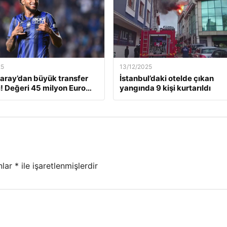
25
13/12/2025
aray’dan büyük transfer
İstanbul’daki otelde çıkan
! Değeri 45 milyon Euro…
yangında 9 kişi kurtarıldı
nlar
*
ile işaretlenmişlerdir