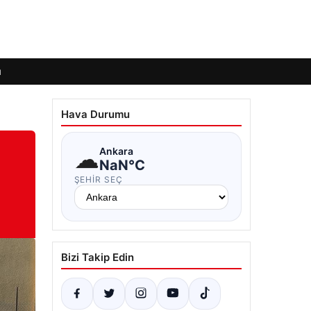
ı
Hava Durumu
☁
Ankara
NaN°C
ı
ŞEHIR SEÇ
Bizi Takip Edin