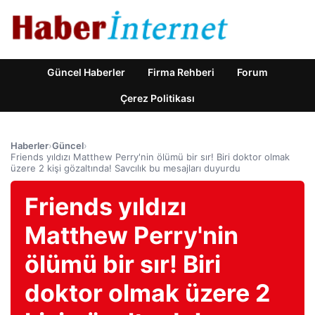
Güncel Haberler
Firma Rehberi
Forum
Çerez Politikası
Haberler
›
Güncel
›
Friends yıldızı Matthew Perry'nin ölümü bir sır! Biri doktor olmak
üzere 2 kişi gözaltında! Savcılık bu mesajları duyurdu
Friends yıldızı
Matthew Perry'nin
ölümü bir sır! Biri
doktor olmak üzere 2