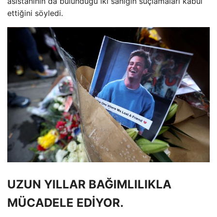
asistanının da bulunduğu iki sanığın suçlamaları kabul
ettiğini söyledi.
UZUN YILLAR BAĞIMLILIKLA
MÜCADELE EDİYOR.