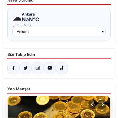
Hava Durumu
☁
Ankara
NaN°C
ŞEHIR SEÇ
Bizi Takip Edin
Yan Manşet