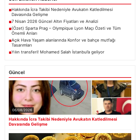
Hakkında İcra Takibi Nedeniyle Avukatın Katledilmesi
■
Davasında Gelişme
7 Nisan 2026 Güncel Altın Fiyatları ve Analizi
■
(Özet) Sparta Prag – Olympique Lyon Maçı Özeti ve Tüm
■
Önemli Anları
Açık Hava Yaşam alanlarında Konfor ve bahçe mutfağı
■
Tasarımları
Yılın transferi! Mohamed Salah İstanbul’a geliyor
■
Güncel
06/08/2026
Hakkında İcra Takibi Nedeniyle Avukatın Katledilmesi
Davasında Gelişme