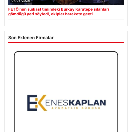
07/08/2026
FETÖ’nün suikast timindeki Burkay Karatepe silahları
gömdüğü yeri söyledi, ekipler harekete geçti
Son Eklenen Firmalar