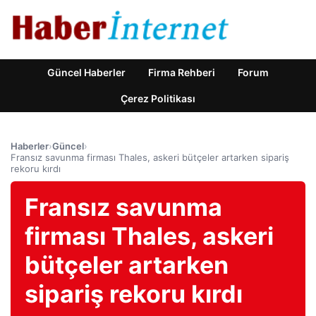
Güncel Haberler
Firma Rehberi
Forum
Çerez Politikası
Haberler
›
Güncel
›
Fransız savunma firması Thales, askeri bütçeler artarken sipariş
rekoru kırdı
Fransız savunma
firması Thales, askeri
bütçeler artarken
sipariş rekoru kırdı