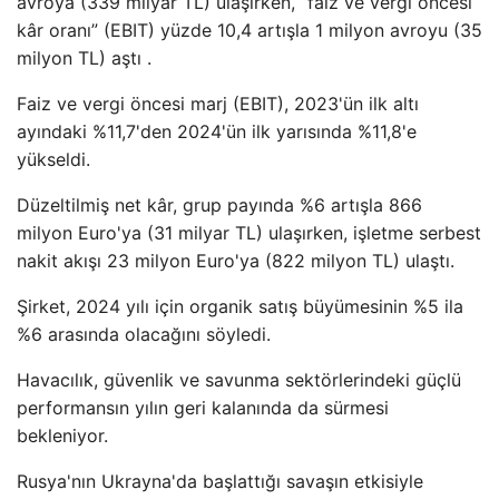
avroya (339 milyar TL) ulaşırken, “faiz ve vergi öncesi
kâr oranı” (EBIT) yüzde 10,4 artışla 1 milyon avroyu (35
milyon TL) aştı .
Faiz ve vergi öncesi marj (EBIT), 2023'ün ilk altı
ayındaki %11,7'den 2024'ün ilk yarısında %11,8'e
yükseldi.
Düzeltilmiş net kâr, grup payında %6 artışla 866
milyon Euro'ya (31 milyar TL) ulaşırken, işletme serbest
nakit akışı 23 milyon Euro'ya (822 milyon TL) ulaştı.
Şirket, 2024 yılı için organik satış büyümesinin %5 ila
%6 arasında olacağını söyledi.
Havacılık, güvenlik ve savunma sektörlerindeki güçlü
performansın yılın geri kalanında da sürmesi
bekleniyor.
Rusya'nın Ukrayna'da başlattığı savaşın etkisiyle