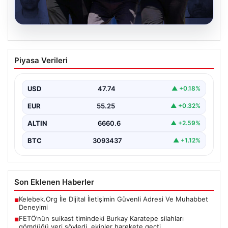
07.08.2026
FETÖ’nün suikast timindeki Burkay
Piyasa Verileri
Karatepe silahları gömdüğü yeri
söyledi, ekipler harekete geçti
USD
47.74
▲ +0.18%
{“title”: “FETÖ’nün Suikast Girişiminde Firari Üye Burkay
Karatepe’nin İtirafları ve Arama Çalışmaları”, “content”:
EUR
55.25
▲ +0.32%
“…
ALTIN
6660.6
▲ +2.59%
BTC
3093437
▲ +1.12%
Son Eklenen Haberler
Kelebek.Org İle Dijital İletişimin Güvenli Adresi Ve Muhabbet
■
Deneyimi
FETÖ’nün suikast timindeki Burkay Karatepe silahları
■
gömdüğü yeri söyledi, ekipler harekete geçti