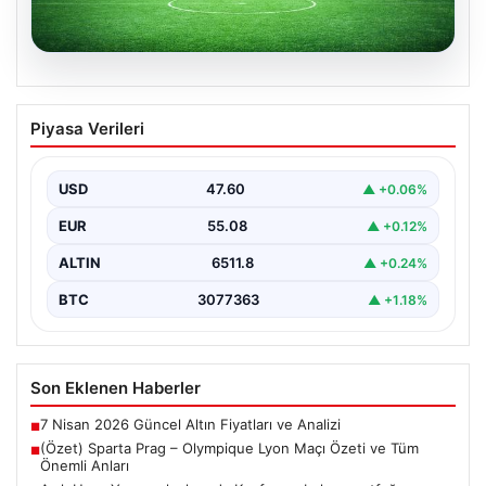
05.08.2026
(Özet) Sparta Prag – Olympique Lyon
Piyasa Verileri
Maçı Özeti ve Tüm Önemli Anları
USD
47.60
▲ +0.06%
EUR
55.08
▲ +0.12%
ALTIN
6511.8
▲ +0.24%
BTC
3077363
▲ +1.18%
Son Eklenen Haberler
7 Nisan 2026 Güncel Altın Fiyatları ve Analizi
■
(Özet) Sparta Prag – Olympique Lyon Maçı Özeti ve Tüm
■
Önemli Anları