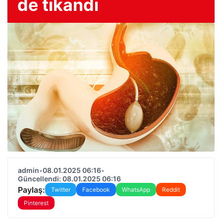
de tıkandı
admin
•
08.01.2025 06:16
•
Güncellendi: 08.01.2025 06:16
Paylaş:
Twitter
Facebook
WhatsApp
Reddit
Pinterest