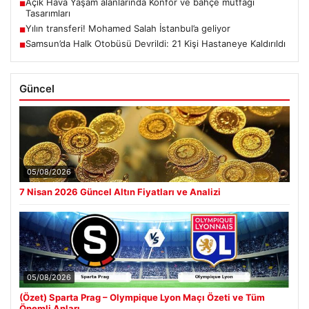
Açık Hava Yaşam alanlarında Konfor ve bahçe mutfağı
■
Tasarımları
Yılın transferi! Mohamed Salah İstanbul’a geliyor
■
Samsun’da Halk Otobüsü Devrildi: 21 Kişi Hastaneye Kaldırıldı
■
Güncel
05/08/2026
7 Nisan 2026 Güncel Altın Fiyatları ve Analizi
05/08/2026
(Özet) Sparta Prag – Olympique Lyon Maçı Özeti ve Tüm
Önemli Anları