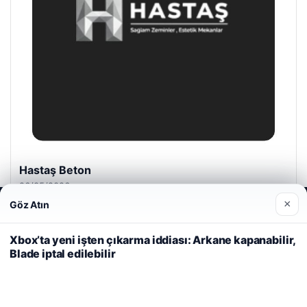
Hastaş Beton
26/05/2026
×
Göz Atın
Web sitemizi nasıl kullandığınızı daha iyi anlayabilmek,
deneyiminizi kişiselleştirmek ve geliştirmek amacıyla çerezler
kullanıyoruz.
Çerez Politikamız
Xbox’ta yeni işten çıkarma iddiası: Arkane kapanabilir,
Blade iptal edilebilir
Reddet
Kabul Et
© 2026 Haber İnternet – Güncel Haberler