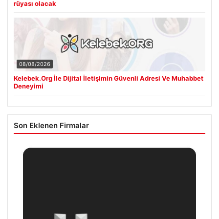
rüyası olacak
08/08/2026
Kelebek.Org İle Dijital İletişimin Güvenli Adresi Ve Muhabbet
Deneyimi
Son Eklenen Firmalar