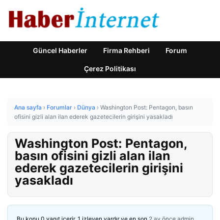
Güncel Haberler
Firma Rehberi
Forum
Çerez Politikası
Ana sayfa
›
Forumlar
›
Dünya
›
Washington Post: Pentagon, basın
ofisini gizli alan ilan ederek gazetecilerin girişini yasakladı
Washington Post: Pentagon,
basın ofisini gizli alan ilan
ederek gazetecilerin girişini
yasakladı
Bu konu 0 yanıt içerir, 1 izleyen vardır ve en son
2 ay önce
admin