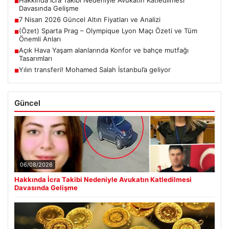
Hakkında İcra Takibi Nedeniyle Avukatın Katledilmesi
■
Davasında Gelişme
7 Nisan 2026 Güncel Altın Fiyatları ve Analizi
■
(Özet) Sparta Prag – Olympique Lyon Maçı Özeti ve Tüm
■
Önemli Anları
Açık Hava Yaşam alanlarında Konfor ve bahçe mutfağı
■
Tasarımları
Yılın transferi! Mohamed Salah İstanbul’a geliyor
■
Güncel
06/08/2026
Hakkında İcra Takibi Nedeniyle Avukatın Katledilmesi
Davasında Gelişme