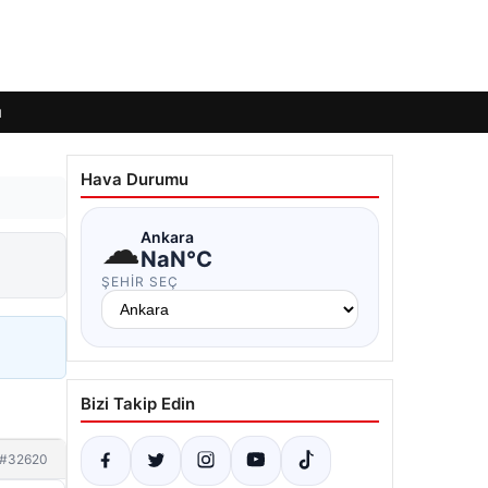
ı
Hava Durumu
☁
Ankara
NaN°C
ŞEHIR SEÇ
Bizi Takip Edin
#32620