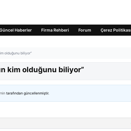
Güncel Haberler
Firma Rehberi
Forum
Çerez Politikas
m olduğunu biliyor”
 kim olduğunu biliyor”
min
tarafından güncellenmiştir.