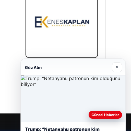
×
Göz Atın
Enes Kaplan Avukatlık Bürosu
28/04/2026
Güncel Haberler
Trump: “Netanyahu patronun kim