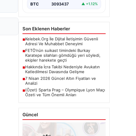
Çalışmaları", "content": "Türkiye'nin…
BTC
3093437
▲ +1.12%
Son Eklenen Haberler
Kelebek.Org İle Dijital İletişimin Güvenli
■
Adresi Ve Muhabbet Deneyimi
FETÖ’nün suikast timindeki Burkay
■
Karatepe silahları gömdüğü yeri söyledi,
ekipler harekete geçti
Hakkında İcra Takibi Nedeniyle Avukatın
■
Katledilmesi Davasında Gelişme
7 Nisan 2026 Güncel Altın Fiyatları ve
■
Analizi
(Özet) Sparta Prag – Olympique Lyon Maçı
■
Özeti ve Tüm Önemli Anları
Güncel