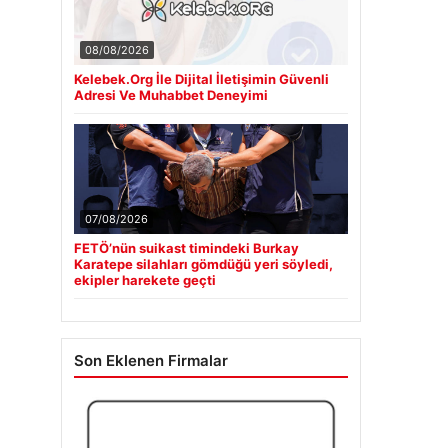
08/08/2026
Kelebek.Org İle Dijital İletişimin Güvenli
Adresi Ve Muhabbet Deneyimi
07/08/2026
FETÖ’nün suikast timindeki Burkay
Karatepe silahları gömdüğü yeri söyledi,
ekipler harekete geçti
Son Eklenen Firmalar