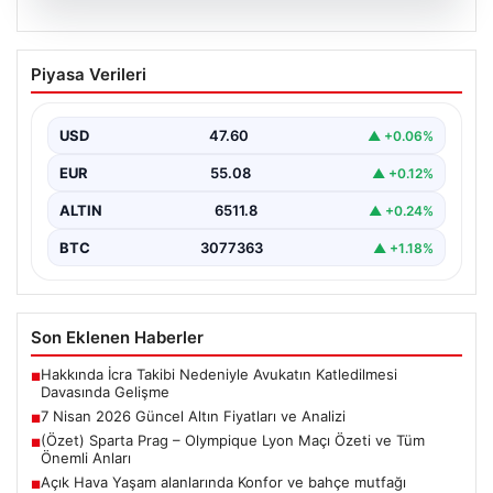
05.08.2026
7 Nisan 2026 Güncel Altın Fiyatları ve
Piyasa Verileri
Analizi
Altın piyasası, uluslararası jeopolitik gelişmeler ve
bölgesel gerilimler nedeniyle dalgalı seyirler yaşamaya
USD
47.60
▲ +0.06%
devam ediyor.…
EUR
55.08
▲ +0.12%
ALTIN
6511.8
▲ +0.24%
BTC
3077363
▲ +1.18%
Son Eklenen Haberler
Hakkında İcra Takibi Nedeniyle Avukatın Katledilmesi
■
Davasında Gelişme
7 Nisan 2026 Güncel Altın Fiyatları ve Analizi
■
(Özet) Sparta Prag – Olympique Lyon Maçı Özeti ve Tüm
■
Önemli Anları
Açık Hava Yaşam alanlarında Konfor ve bahçe mutfağı
■