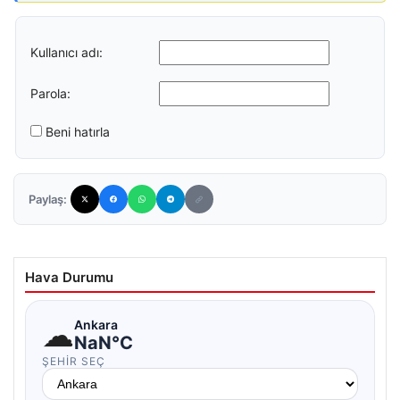
Kullanıcı adı:
Parola:
Beni hatırla
Paylaş:
Hava Durumu
☁
Ankara
NaN°C
ŞEHIR SEÇ