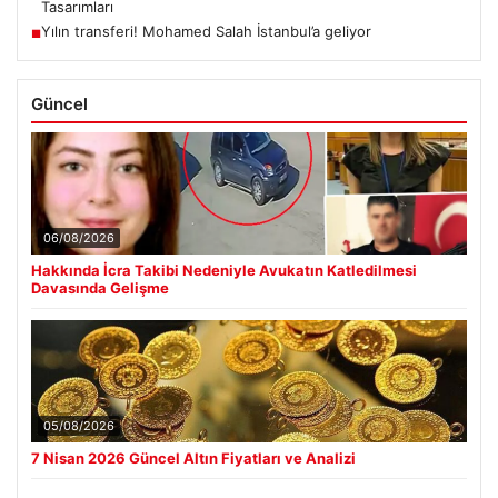
Tasarımları
Yılın transferi! Mohamed Salah İstanbul’a geliyor
■
Güncel
06/08/2026
Hakkında İcra Takibi Nedeniyle Avukatın Katledilmesi
Davasında Gelişme
05/08/2026
7 Nisan 2026 Güncel Altın Fiyatları ve Analizi