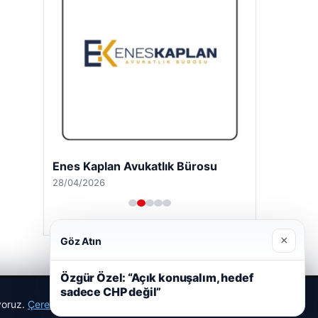
Enes Kaplan Avukatlık Bürosu
28/04/2026
×
Göz Atın
Özgür Özel: “Açık konuşalım, hedef
sadece CHP değil”
ıyoruz.
Çerez Politikamız
Reddet
Kabul Et