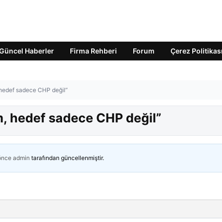
Güncel Haberler
Firma Rehberi
Forum
Çerez Politikas
 hedef sadece CHP değil”
m, hedef sadece CHP değil”
 önce
admin
tarafından güncellenmiştir.