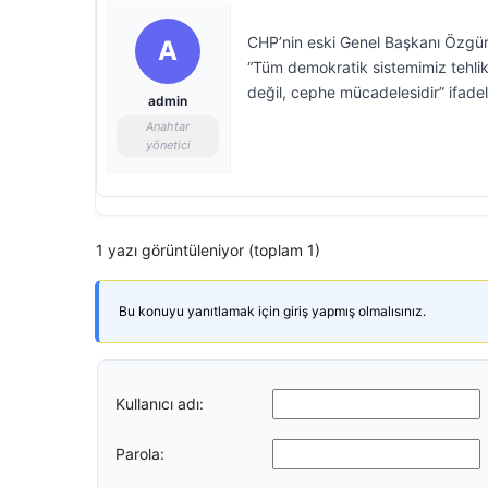
CHP’nin eski Genel Başkanı Özgür
A
“Tüm demokratik sistemimiz tehlik
değil, cephe mücadelesidir” ifadele
admin
Anahtar
yönetici
1 yazı görüntüleniyor (toplam 1)
Bu konuyu yanıtlamak için giriş yapmış olmalısınız.
Kullanıcı adı:
Parola: