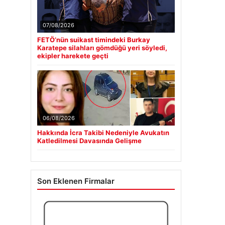
07/08/2026
FETÖ’nün suikast timindeki Burkay
Karatepe silahları gömdüğü yeri söyledi,
ekipler harekete geçti
06/08/2026
Hakkında İcra Takibi Nedeniyle Avukatın
Katledilmesi Davasında Gelişme
Son Eklenen Firmalar