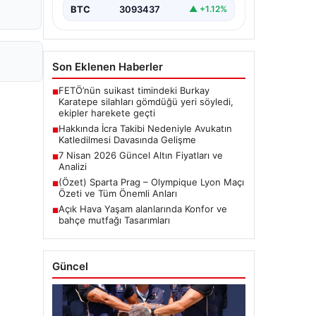
kaybetmesiyle…
BTC
3093437
▲ +1.12%
Son Eklenen Haberler
FETÖ’nün suikast timindeki Burkay
■
Karatepe silahları gömdüğü yeri söyledi,
ekipler harekete geçti
Hakkında İcra Takibi Nedeniyle Avukatın
■
Katledilmesi Davasında Gelişme
7 Nisan 2026 Güncel Altın Fiyatları ve
■
Analizi
(Özet) Sparta Prag – Olympique Lyon Maçı
■
Özeti ve Tüm Önemli Anları
Açık Hava Yaşam alanlarında Konfor ve
■
bahçe mutfağı Tasarımları
Güncel