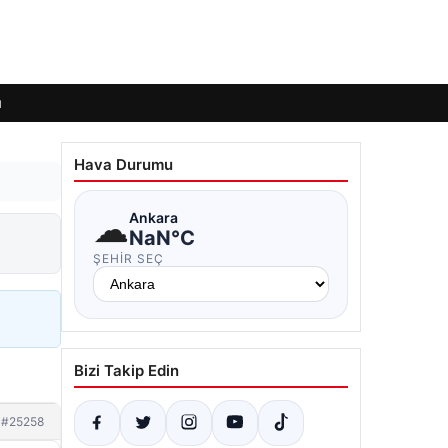
ı
Hava Durumu
☁
Ankara
NaN°C
ŞEHIR SEÇ
Bizi Takip Edin
#25258