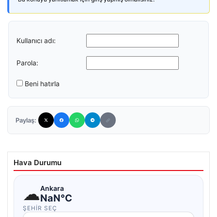
Kullanıcı adı:
Parola:
Beni hatırla
Paylaş:
Hava Durumu
☁
Ankara
NaN°C
ŞEHIR SEÇ