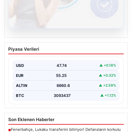
08.08.2026
Kelebek.Org İle Dijital İletişimin Güvenli
Piyasa Verileri
Adresi Ve Muhabbet Deneyimi
İnternet dünyasında insanların güvenli bir şekilde irtibat
oluşturması ciddi bir hassasiyet barındırmaktadır.
USD
47.74
▲ +0.18%
Günümüzde birçok…
EUR
55.25
▲ +0.32%
ALTIN
6660.6
▲ +2.59%
BTC
3093437
▲ +1.12%
Son Eklenen Haberler
Fenerbahçe, Lukaku transferini bitiriyor! Defansların korkulu
■