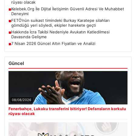
rüyası olacak
Kelebek.Org İle Dijital İletişimin Güvenli Adresi Ve Muhabbet
■
Deneyimi
FETÖ’nün suikast timindeki Burkay Karatepe silahları
■
gömdüğü yeri söyledi, ekipler harekete geçti
Hakkında İcra Takibi Nedeniyle Avukatın Katledilmesi
■
Davasında Gelişme
7 Nisan 2026 Güncel Altın Fiyatları ve Analizi
■
Güncel
08/08/2026
Fenerbahçe, Lukaku transferini bitiriyor! Defansların korkulu
rüyası olacak