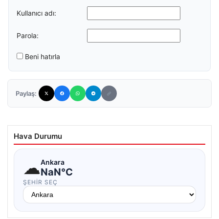
Kullanıcı adı:
Parola:
Beni hatırla
Paylaş:
Hava Durumu
☁
Ankara
NaN°C
ŞEHIR SEÇ