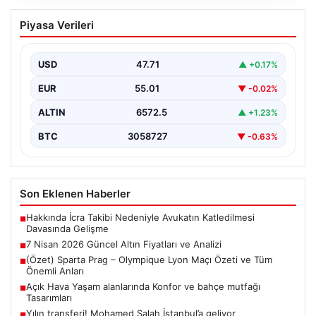
7 Nisan 2026 Güncel Altın Fiyatları ve
Piyasa Verileri
Analizi
Altın piyasası, uluslararası jeopolitik gelişmeler ve
bölgesel gerilimler nedeniyle dalgalı seyirler yaşamaya
USD
47.71
▲ +0.17%
devam ediyor.…
EUR
55.01
▼ -0.02%
ALTIN
6572.5
▲ +1.23%
BTC
3058727
▼ -0.63%
Son Eklenen Haberler
Hakkında İcra Takibi Nedeniyle Avukatın Katledilmesi
■
Davasında Gelişme
7 Nisan 2026 Güncel Altın Fiyatları ve Analizi
■
(Özet) Sparta Prag – Olympique Lyon Maçı Özeti ve Tüm
■
Önemli Anları
Açık Hava Yaşam alanlarında Konfor ve bahçe mutfağı
■
Tasarımları
Yılın transferi! Mohamed Salah İstanbul’a geliyor
■