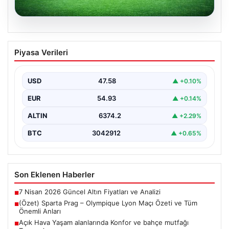
05.08.2026
(Özet) Sparta Prag – Olympique Lyon
Piyasa Verileri
Maçı Özeti ve Tüm Önemli Anları
USD
47.58
▲ +0.10%
EUR
54.93
▲ +0.14%
ALTIN
6374.2
▲ +2.29%
BTC
3042912
▲ +0.65%
Son Eklenen Haberler
7 Nisan 2026 Güncel Altın Fiyatları ve Analizi
■
(Özet) Sparta Prag – Olympique Lyon Maçı Özeti ve Tüm
■
Önemli Anları
Açık Hava Yaşam alanlarında Konfor ve bahçe mutfağı
■