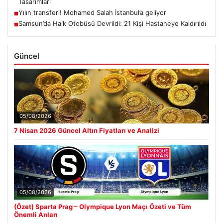
Tasarımları
Yılın transferi! Mohamed Salah İstanbul’a geliyor
■
Samsun’da Halk Otobüsü Devrildi: 21 Kişi Hastaneye Kaldırıldı
■
Güncel
05/08/2026
7 Nisan 2026 Güncel Altın Fiyatları ve Analizi
05/08/2026
(Özet) Sparta Prag – Olympique Lyon Maçı Özeti ve Tüm
Önemli Anları