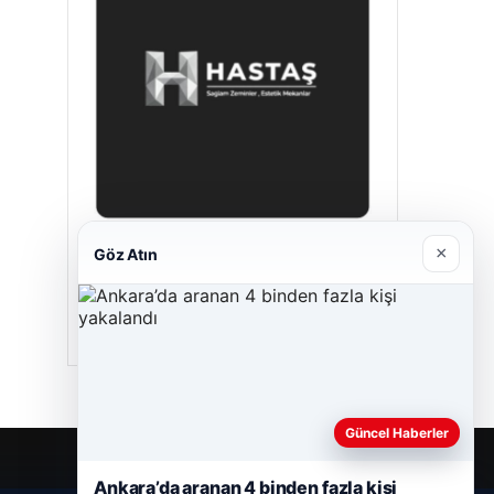
×
Göz Atın
Enes Kaplan Avukatlık Bürosu
28/04/2026
Güncel Haberler
Ankara’da aranan 4 binden fazla kişi