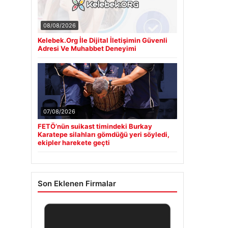
08/08/2026
Kelebek.Org İle Dijital İletişimin Güvenli
Adresi Ve Muhabbet Deneyimi
07/08/2026
FETÖ’nün suikast timindeki Burkay
Karatepe silahları gömdüğü yeri söyledi,
ekipler harekete geçti
Son Eklenen Firmalar