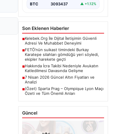
Çalışmaları", "content": "Türkiye'nin…
BTC
3093437
▲ +1.12%
Son Eklenen Haberler
Kelebek.Org İle Dijital İletişimin Güvenli
■
Adresi Ve Muhabbet Deneyimi
FETÖ’nün suikast timindeki Burkay
■
Karatepe silahları gömdüğü yeri söyledi,
ekipler harekete geçti
Hakkında İcra Takibi Nedeniyle Avukatın
■
Katledilmesi Davasında Gelişme
7 Nisan 2026 Güncel Altın Fiyatları ve
■
Analizi
(Özet) Sparta Prag – Olympique Lyon Maçı
■
Özeti ve Tüm Önemli Anları
Güncel