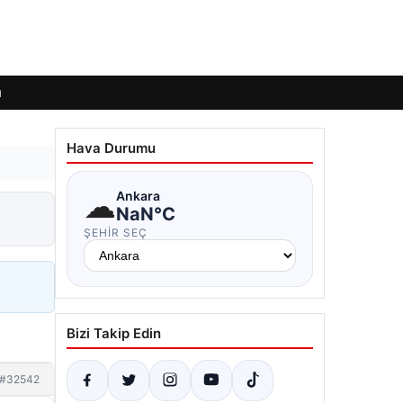
ı
Hava Durumu
☁
Ankara
NaN°C
ŞEHIR SEÇ
Bizi Takip Edin
#32542