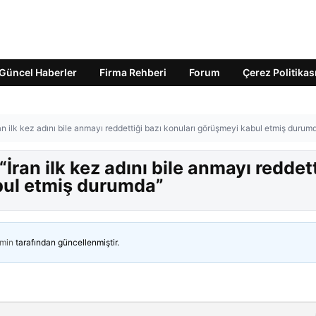
Güncel Haberler
Firma Rehberi
Forum
Çerez Politikas
an ilk kez adını bile anmayı reddettiği bazı konuları görüşmeyi kabul etmiş durum
İran ilk kez adını bile anmayı reddett
bul etmiş durumda”
min
tarafından güncellenmiştir.