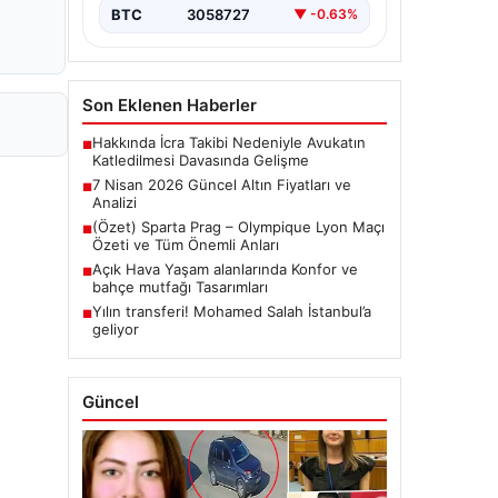
BTC
3058727
▼ -0.63%
Son Eklenen Haberler
Hakkında İcra Takibi Nedeniyle Avukatın
■
Katledilmesi Davasında Gelişme
7 Nisan 2026 Güncel Altın Fiyatları ve
■
Analizi
(Özet) Sparta Prag – Olympique Lyon Maçı
■
Özeti ve Tüm Önemli Anları
Açık Hava Yaşam alanlarında Konfor ve
■
bahçe mutfağı Tasarımları
Yılın transferi! Mohamed Salah İstanbul’a
■
geliyor
Güncel