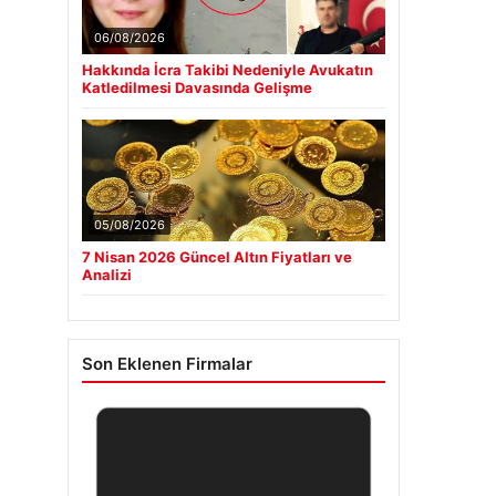
06/08/2026
Hakkında İcra Takibi Nedeniyle Avukatın
Katledilmesi Davasında Gelişme
05/08/2026
7 Nisan 2026 Güncel Altın Fiyatları ve
Analizi
Son Eklenen Firmalar