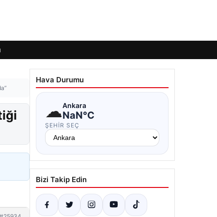
ı
Hava Durumu
da”
☁
Ankara
iği
NaN°C
ŞEHIR SEÇ
Bizi Takip Edin
#25934