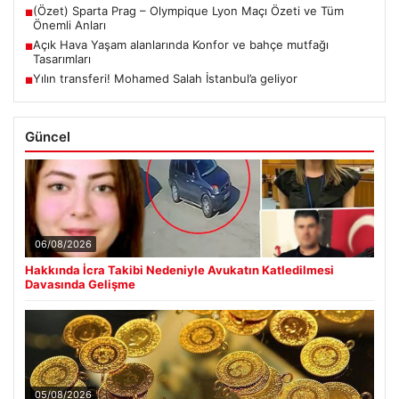
(Özet) Sparta Prag – Olympique Lyon Maçı Özeti ve Tüm
■
Önemli Anları
Açık Hava Yaşam alanlarında Konfor ve bahçe mutfağı
■
Tasarımları
Yılın transferi! Mohamed Salah İstanbul’a geliyor
■
Güncel
06/08/2026
Hakkında İcra Takibi Nedeniyle Avukatın Katledilmesi
Davasında Gelişme
05/08/2026