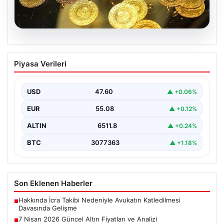
05.08.2026
7 Nisan 2026 Güncel Altın Fiyatları ve
Piyasa Verileri
Analizi
Altın piyasası, uluslararası jeopolitik gelişmeler ve
bölgesel gerilimler nedeniyle dalgalı seyirler yaşamaya
USD
47.60
▲ +0.06%
devam ediyor.…
EUR
55.08
▲ +0.12%
ALTIN
6511.8
▲ +0.24%
BTC
3077363
▲ +1.18%
Son Eklenen Haberler
Hakkında İcra Takibi Nedeniyle Avukatın Katledilmesi
■
Davasında Gelişme
7 Nisan 2026 Güncel Altın Fiyatları ve Analizi
■