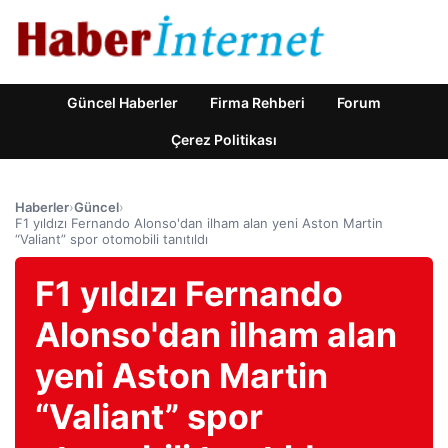
Güncel Haberler
Firma Rehberi
Forum
Çerez Politikası
Haberler
›
Güncel
›
F1 yıldızı Fernando Alonso'dan ilham alan yeni Aston Martin
“Valiant” spor otomobili tanıtıldı
F1 yıldızı Fernando
Alonso'dan ilham alan
yeni Aston Martin
“Valiant” spor