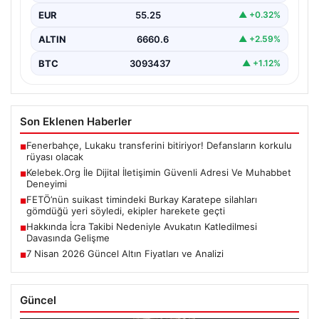
EUR
55.25
▲ +0.32%
ALTIN
6660.6
▲ +2.59%
BTC
3093437
▲ +1.12%
Son Eklenen Haberler
Fenerbahçe, Lukaku transferini bitiriyor! Defansların korkulu
■
rüyası olacak
Kelebek.Org İle Dijital İletişimin Güvenli Adresi Ve Muhabbet
■
Deneyimi
FETÖ’nün suikast timindeki Burkay Karatepe silahları
■
gömdüğü yeri söyledi, ekipler harekete geçti
Hakkında İcra Takibi Nedeniyle Avukatın Katledilmesi
■
Davasında Gelişme
7 Nisan 2026 Güncel Altın Fiyatları ve Analizi
■
Güncel