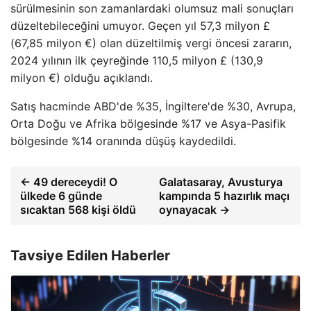
sürülmesinin son zamanlardaki olumsuz mali sonuçları
düzeltebileceğini umuyor. Geçen yıl 57,3 milyon £
(67,85 milyon €) olan düzeltilmiş vergi öncesi zararın,
2024 yılının ilk çeyreğinde 110,5 milyon £ (130,9
milyon €) olduğu açıklandı.
Satış hacminde ABD'de %35, İngiltere'de %30, Avrupa,
Orta Doğu ve Afrika bölgesinde %17 ve Asya-Pasifik
bölgesinde %14 oranında düşüş kaydedildi.
← 49 dereceydi! O
Galatasaray, Avusturya
ülkede 6 günde
kampında 5 hazırlık maçı
sıcaktan 568 kişi öldü
oynayacak →
Tavsiye Edilen Haberler