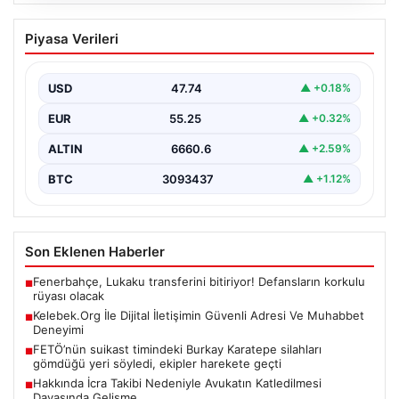
08.08.2026
Kelebek.Org İle Dijital İletişimin Güvenli
Piyasa Verileri
Adresi Ve Muhabbet Deneyimi
İnternet dünyasında insanların güvenli bir şekilde irtibat
oluşturması ciddi bir hassasiyet barındırmaktadır.
USD
47.74
▲ +0.18%
Günümüzde birçok…
EUR
55.25
▲ +0.32%
ALTIN
6660.6
▲ +2.59%
BTC
3093437
▲ +1.12%
Son Eklenen Haberler
Fenerbahçe, Lukaku transferini bitiriyor! Defansların korkulu
■
rüyası olacak
Kelebek.Org İle Dijital İletişimin Güvenli Adresi Ve Muhabbet
■
Deneyimi
FETÖ’nün suikast timindeki Burkay Karatepe silahları
■
gömdüğü yeri söyledi, ekipler harekete geçti
Hakkında İcra Takibi Nedeniyle Avukatın Katledilmesi
■
Davasında Gelişme