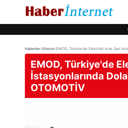
Haberler
›
Güncel
›
EMOD, Türkiye'de Elektrikli Araç Şarj İ
EMOD, Türkiye'de Ele
İstasyonlarında Dola
OTOMOTİV