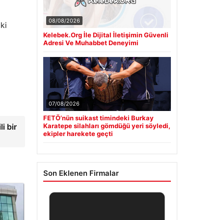
08/08/2026
ki
Kelebek.Org İle Dijital İletişimin Güvenli
Adresi Ve Muhabbet Deneyimi
07/08/2026
FETÖ’nün suikast timindeki Burkay
i bir
Karatepe silahları gömdüğü yeri söyledi,
ekipler harekete geçti
Son Eklenen Firmalar