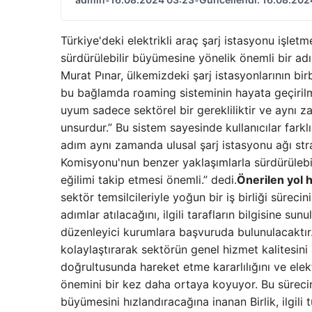
Türkiye'deki elektrikli araç şarj istasyonu işlet
sürdürülebilir büyümesine yönelik önemli bir ad
Murat Pınar, ülkemizdeki şarj istasyonlarının bi
bu bağlamda roaming sisteminin hayata geçirilmes
uyum sadece sektörel bir gerekliliktir ve aynı za
unsurdur.” Bu sistem sayesinde kullanıcılar farkl
adım aynı zamanda ulusal şarj istasyonu ağı stra
Komisyonu'nun benzer yaklaşımlarla sürdürülebil
eğilimi takip etmesi önemli.” dedi.
Önerilen yol 
sektör temsilcileriyle yoğun bir iş birliği süre
adımlar atılacağını, ilgili tarafların bilgisine sun
düzenleyici kurumlara başvuruda bulunulacaktır. B
kolaylaştırarak sektörün genel hizmet kalitesini
doğrultusunda hareket etme kararlılığını ve elektr
önemini bir kez daha ortaya koyuyor. Bu sürecin 
büyümesini hızlandıracağına inanan Birlik, ilgil