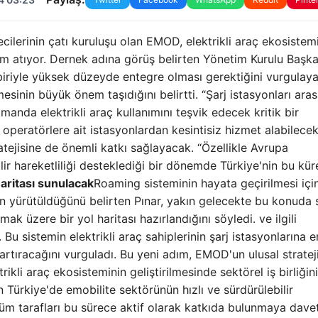
mecilerinin çatı kuruluşu olan EMOD, elektrikli araç ekosistem
ım atıyor. Dernek adına görüş belirten Yönetim Kurulu Başka
rbiriyle yüksek düzeyde entegre olması gerektiğini vurgulaya
inin büyük önem taşıdığını belirtti. “Şarj istasyonları aras
manda elektrikli araç kullanımını teşvik edecek kritik bir
ı operatörlere ait istasyonlardan kesintisiz hizmet alabilecek
tejisine de önemli katkı sağlayacak. “Özellikle Avrupa
ir hareketliliği desteklediği bir dönemde Türkiye'nin bu kür
haritası sunulacak
Roaming sisteminin hayata geçirilmesi içi
cinin yürütüldüğünü belirten Pınar, yakın gelecekte bu konuda
ulmak üzere bir yol haritası hazırlandığını söyledi. ve ilgili
u sistemin elektrikli araç sahiplerinin şarj istasyonlarına er
 artıracağını vurguladı. Bu yeni adım, EMOD'un ulusal stratej
ikli araç ekosisteminin geliştirilmesinde sektörel iş birliğin
Türkiye'de emobilite sektörünün hızlı ve sürdürülebilir
i tüm tarafları bu sürece aktif olarak katkıda bulunmaya dave