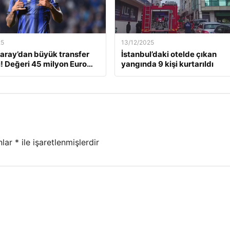
25
13/12/2025
aray’dan büyük transfer
İstanbul’daki otelde çıkan
! Değeri 45 milyon Euro…
yangında 9 kişi kurtarıldı
nlar
*
ile işaretlenmişlerdir