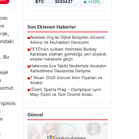
Çalışmaları”, “content”: “…
BTC
3093437
▲ +1.12%
inin
nı
Son Eklenen Haberler
rak,
Kelebek.Org İle Dijital İletişimin Güvenli
■
ındaki
Adresi Ve Muhabbet Deneyimi
FETÖ’nün suikast timindeki Burkay
■
Karatepe silahları gömdüğü yeri söyledi,
. Bu
ekipler harekete geçti
Hakkında İcra Takibi Nedeniyle Avukatın
■
Katledilmesi Davasında Gelişme
esel
7 Nisan 2026 Güncel Altın Fiyatları ve
■
n
Analizi
 somut
(Özet) Sparta Prag – Olympique Lyon
■
Maçı Özeti ve Tüm Önemli Anları
işimini
i
Güncel
in
t