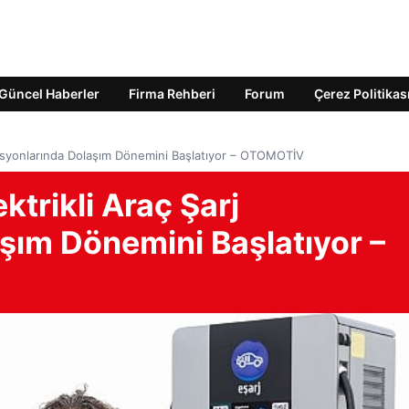
Güncel Haberler
Firma Rehberi
Forum
Çerez Politikas
stasyonlarında Dolaşım Dönemini Başlatıyor – OTOMOTİV
ktrikli Araç Şarj
şım Dönemini Başlatıyor –