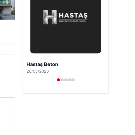
Enes Kaplan Avukatlık Bürosu
28/04/2026