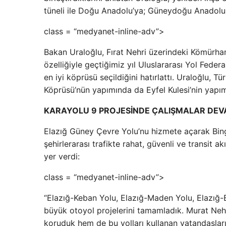
tüneli ile Doğu Anadolu’ya; Güneydoğu Anadolu, İç
class = “medyanet-inline-adv”>
Bakan Uraloğlu, Fırat Nehri üzerindeki Kömürhan
özelliğiyle geçtiğimiz yıl Uluslararası Yol Fede
en iyi köprüsü seçildiğini hatırlattı. Uraloğlu, T
Köprüsü’nün yapımında da Eyfel Kulesi’nin yapımın
KARAYOLU 9 PROJESİNDE ÇALIŞMALAR DEV
Elazığ Güney Çevre Yolu’nu hizmete açarak Bingö
şehirlerarası trafikte rahat, güvenli ve transit a
yer verdi:
class = “medyanet-inline-adv”>
“Elazığ-Keban Yolu, Elazığ-Maden Yolu, Elazığ-B
büyük otoyol projelerini tamamladık. Murat Nehr
koruduk hem de bu yolları kullanan vatandaşları