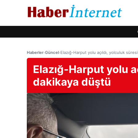
Haberler
›
Güncel
›
Elazığ-Harput yolu açıldı, yolculuk süres
Elazığ-Harput yolu aç
dakikaya düştü