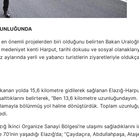
UZUNLUĞUNDA
n en önemli projelerden biri olduğunu belirten Bakan Uraloğl
ve medeniyet kenti Harput, tarihi dokusu ve sosyal olanakları
z aylarında yerli ve yabancı turistlerin ziyaretleriyle oldukç
ıkanan yolda 15,6 kilometre gidilerek sağlanan Elazığ-Harput
salttıklarını belirterek, “Ben 13,6 kilometre uzunluğundayım.
m kaplamayla bölünmüş yol haline dönüştürdük. Toplam uzunlu
edi.
zığ İkinci Organize Sanayi Bölgesi’ne ulaşımı sağladıklarını i
70’inin yaşadığı Elazığ’da; “Çaydaçıra, Abdullahpaşa, Ataşe