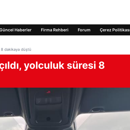
Güncel Haberler
Firma Rehberi
Forum
Çerez Politikas
i 8 dakikaya düştü
ıldı, yolculuk süresi 8