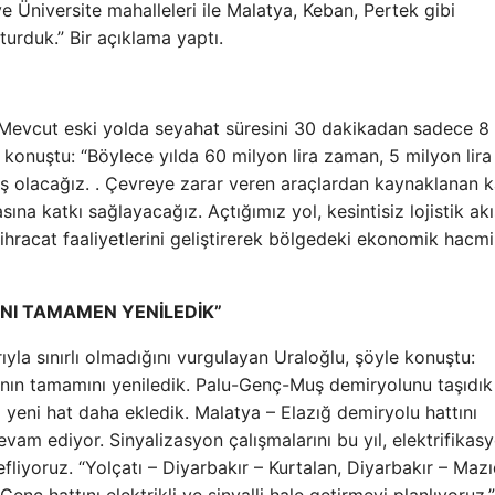
ve Üniversite mahalleleri ile Malatya, Keban, Pertek gibi
turduk.” Bir açıklama yaptı.
; Mevcut eski yolda seyahat süresini 30 dakikadan sadece 8
 konuştu: “Böylece yılda 60 milyon lira zaman, 5 milyon lira
iş olacağız. . Çevreye zarar veren araçlardan kaynaklanan 
 katkı sağlayacağız. Açtığımız yol, kesintisiz lojistik akış
ihracat faaliyetlerini geliştirerek bölgedeki ekonomik hacm
NI TAMAMEN YENİLEDİK”
ıyla sınırlı olmadığını vurgulayan Uraloğlu, şöyle konuştu:
ının tamamını yeniledik. Palu-Genç-Muş demiryolunu taşıdık
 yeni hat daha ekledik. Malatya – Elazığ demiryolu hattını
devam ediyor. Sinyalizasyon çalışmalarını bu yıl, elektrifikas
fliyoruz. “Yolçatı – Diyarbakır – Kurtalan, Diyarbakır – Maz
nç hattını elektrikli ve sinyalli hale getirmeyi planlıyoruz.”