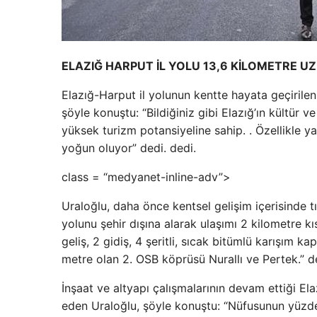
ELAZIĞ HARPUT İL YOLU 13,6 KİLOMETRE 
Elazığ-Harput il yolunun kentte hayata geçirile
şöyle konuştu: “Bildiğiniz gibi Elazığ’ın kültür 
yüksek turizm potansiyeline sahip. . Özellikle ya
yoğun oluyor” dedi. dedi.
class = “medyanet-inline-adv”>
Uraloğlu, daha önce kentsel gelişim içerisinde t
yolunu şehir dışına alarak ulaşımı 2 kilometre kı
geliş, 2 gidiş, 4 şeritli, sıcak bitümlü karışı
metre olan 2. OSB köprüsü Nurallı ve Pertek.” d
İnşaat ve altyapı çalışmalarının devam ettiği Ela
eden Uraloğlu, şöyle konuştu: “Nüfusunun yüzde 