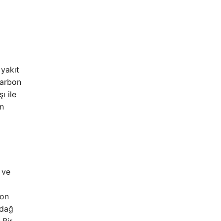
 yakıt
karbon
ı ile
in
 ve
yon
ıdağ
 Bir