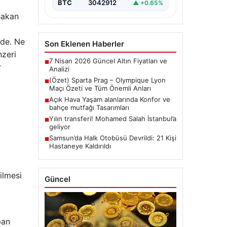
BTC
3042912
▲ +0.65%
Bakan
zde. Ne
Son Eklenen Haberler
nzeri
7 Nisan 2026 Güncel Altın Fiyatları ve
■
r
Analizi
(Özet) Sparta Prag – Olympique Lyon
■
Maçı Özeti ve Tüm Önemli Anları
Açık Hava Yaşam alanlarında Konfor ve
■
bahçe mutfağı Tasarımları
Yılın transferi! Mohamed Salah İstanbul’a
■
geliyor
Samsun’da Halk Otobüsü Devrildi: 21 Kişi
■
Hastaneye Kaldırıldı
ilmesi
Güncel
pan