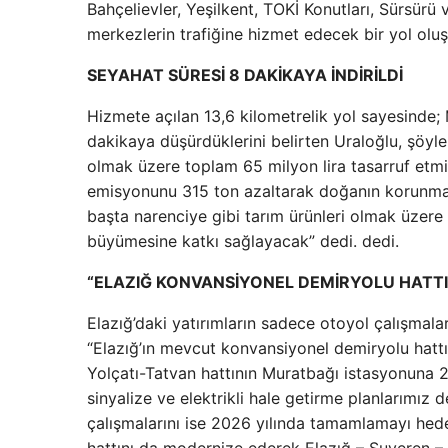
Bahçelievler, Yeşilkent, TOKİ Konutları, Sürsürü 
merkezlerin trafiğine hizmet edecek bir yol oluş
SEYAHAT SÜRESİ 8 DAKİKAYA İNDİRİLDİ
Hizmete açılan 13,6 kilometrelik yol sayesinde
dakikaya düşürdüklerini belirten Uraloğlu, şöyle
olmak üzere toplam 65 milyon lira tasarruf etm
emisyonunu 315 ton azaltarak doğanın korunmasına
başta narenciye gibi tarım ürünleri olmak üzere 
büyümesine katkı sağlayacak” dedi. dedi.
“ELAZIĞ KONVANSİYONEL DEMİRYOLU HATTI
Elazığ’daki yatırımların sadece otoyol çalışmalar
“Elazığ’ın mevcut konvansiyonel demiryolu hatt
Yolçatı-Tatvan hattının Muratbağı istasyonuna 2
sinyalize ve elektrikli hale getirme planlarımız 
çalışmalarını ise 2026 yılında tamamlamayı hede
hattını da modernize ederek Elazığ – Suveren – Ge