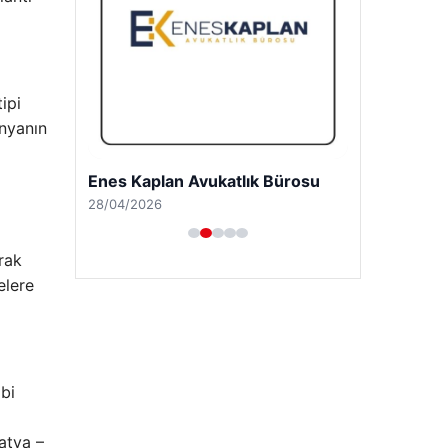
ipi
ünyanın
Enes Kaplan Avukatlık Bürosu
28/04/2026
rak
elere
bi
atya –