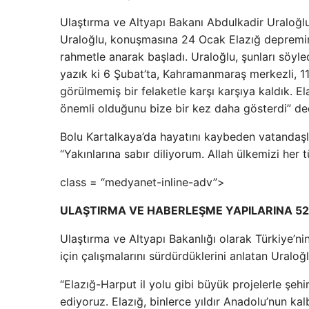
Ulaştırma ve Altyapı Bakanı Abdulkadir Uraloğlu
Uraloğlu, konuşmasına 24 Ocak Elazığ depremini
rahmetle anarak başladı. Uraloğlu, şunları söyled
yazık ki 6 Şubat’ta, Kahramanmaraş merkezli, 
görülmemiş bir felaketle karşı karşıya kaldık. E
önemli olduğunu bize bir kez daha gösterdi” ded
Bolu Kartalkaya’da hayatını kaybeden vatandaşla
“Yakınlarına sabır diliyorum. Allah ülkemizi her t
class = “medyanet-inline-adv”>
ULAŞTIRMA VE HABERLEŞME YAPILARINA 52 
Ulaştırma ve Altyapı Bakanlığı olarak Türkiye’nin
için çalışmalarını sürdürdüklerini anlatan Uraloğl
“Elazığ-Harput il yolu gibi büyük projelerle şehi
ediyoruz. Elazığ, binlerce yıldır Anadolu’nun k