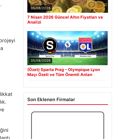
.
05/08/2026
7 Nisan 2026 Güncel Altın Fiyatları ve
Analizi
p
projeyi
ma
05/08/2026
(Özet) Sparta Prag – Olympique Lyon
Maçı Özeti ve Tüm Önemli Anları
dikkat
Son Eklenen Firmalar
ık.
ve
ğini
lantı