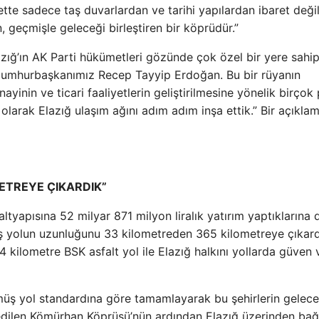
tte sadece taş duvarlardan ve tarihi yapılardan ibaret değil
geçmişle geleceği birleştiren bir köprüdür.”
zığ’ın AK Parti hükümetleri gözünde çok özel bir yere sahi
Cumhurbaşkanımız Recep Tayyip Erdoğan. Bu bir rüyanın
ayinin ve ticari faaliyetlerin geliştirilmesine yönelik birçok 
 olarak Elazığ ulaşım ağını adım adım inşa ettik.” Bir açıkla
TREYE ÇIKARDIK”
ltyapısına 52 milyar 871 milyon liralık yatırım yaptıklarına 
ş yolun uzunluğunu 33 kilometreden 365 kilometreye çıkard
4 kilometre BSK asfalt yol ile Elazığ halkını yollarda güven 
müş yol standardına göre tamamlayarak bu şehirlerin gelece
a edilen Kömürhan Köprüsü’nün ardından Elazığ üzerinden bağ