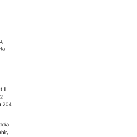
u,
yla
a
 il
 2
ğu 204
ddia
hir,