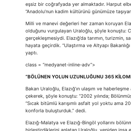
eşsiz bir coğrafyada yer almaktadır. Harput elbe
“Anadolu’nun kadim kültürünü günümüze taşıyan, 
Milli ve manevi değerleri her zaman koruyan Ela
olduğunu vurgulayan Uraloğlu, şöyle konuştu: 
gerçekleşmesiydi. Elazığ’da tarımın, turizmin, san
hayata geçirdik. “Ulaştırma ve Altyapı Bakanlığı
yaptı.
class = “medyanet-inline-adv”>
“BÖLÜNEN YOLUN UZUNLUĞUNU 365 KİLOME
Bakan Uraloğlu, Elazığ’ın ulaşım ve haberleşme a
çekerek, şöyle konuştu: “2002 yılında; Bölünmü
“Sıcak bitümlü karışımlı asfalt yol yoktu ama 20
konforla buluşturduk.” dedi.
Elazığ-Malatya ve Elazığ-Bingöl yollarını bölün
birleştirdiklerini anlatan Uraloğlu, yeniden inş