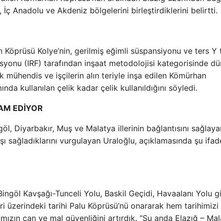
 Anadolu ve Akdeniz bölgelerini birleştirdiklerini belirtti.
 Köprüsü Kolye’nin, gerilmiş eğimli süspansiyonu ve ters Y t
rasyonu (IRF) tarafından inşaat metodolojisi kategorisinde d
ürk mühendis ve işçilerin alın teriyle inşa edilen Kömürhan
da kullanılan çelik kadar çelik kullanıldığını söyledi.
AM EDİYOR
l, Diyarbakır, Muş ve Malatya illerinin bağlantısını sağlaya
kışı sağladıklarını vurgulayan Uraloğlu, açıklamasında şu ifad
ingöl Kavşağı-Tunceli Yolu, Baskil Geçidi, Havaalanı Yolu gi
i üzerindeki tarihi Palu Köprüsü’nü onararak hem tarihimizi
mızın can ve mal güvenliğini artırdık. “Şu anda Elazığ – Mal