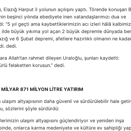
, Elazığ Harput il yolunun açılışını yaptı. Törende konuşan 
n beşinci yılında ebediyete inen vatandaşlarımızı dua ve
i: “5 yıl geçti ama kaybettiklerimizin acı izleri hâlâ kalbimi
11 ilde büyük yıkıma yol açan 2 büyük depremle dünyada be
lazığ ve 6 Şubat depremi, afetlere hazırlıklı olmanın ne kada
i. dedi.
ra Allah’tan rahmet dileyen Uraloğlu, şunları kaydetti:
ürlü felaketten korusun.” dedi.
MİLYAR 871 MİLYON LİTRE YATIRIM
 ulaşım altyapısının daha güvenli ve sürdürülebilir hale getir
u, sözlerini şöyle sürdürdü:
rlerimizin ulaşım altyapısını güçlendiriyor ve yeniden inşa
albinde, onlarca karma medeniyete ve kültüre ev sahipliği ya