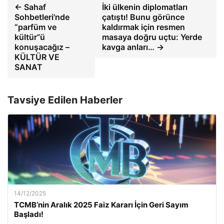
← Sahaf
İki ülkenin diplomatları
Sohbetleri'nde
çatıştı! Bunu görünce
“parfüm ve
kaldırmak için resmen
kültür”ü
masaya doğru uçtu: Yerde
konuşacağız –
kavga anları… →
KÜLTÜR VE
SANAT
Tavsiye Edilen Haberler
14/12/2025
TCMB’nin Aralık 2025 Faiz Kararı İçin Geri Sayım
Başladı!