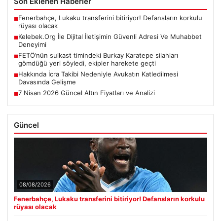
Son Eklenen Haberler
Fenerbahçe, Lukaku transferini bitiriyor! Defansların korkulu
■
rüyası olacak
Kelebek.Org İle Dijital İletişimin Güvenli Adresi Ve Muhabbet
■
Deneyimi
FETÖ’nün suikast timindeki Burkay Karatepe silahları
■
gömdüğü yeri söyledi, ekipler harekete geçti
Hakkında İcra Takibi Nedeniyle Avukatın Katledilmesi
■
Davasında Gelişme
7 Nisan 2026 Güncel Altın Fiyatları ve Analizi
■
Güncel
08/08/2026
Fenerbahçe, Lukaku transferini bitiriyor! Defansların korkulu
rüyası olacak