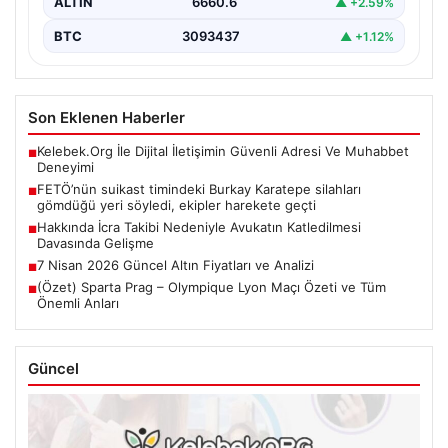
ALTIN
6660.6
▲ +2.59%
BTC
3093437
▲ +1.12%
Son Eklenen Haberler
Kelebek.Org İle Dijital İletişimin Güvenli Adresi Ve Muhabbet
■
Deneyimi
FETÖ’nün suikast timindeki Burkay Karatepe silahları
■
gömdüğü yeri söyledi, ekipler harekete geçti
Hakkında İcra Takibi Nedeniyle Avukatın Katledilmesi
■
Davasında Gelişme
7 Nisan 2026 Güncel Altın Fiyatları ve Analizi
■
(Özet) Sparta Prag – Olympique Lyon Maçı Özeti ve Tüm
■
Önemli Anları
Güncel