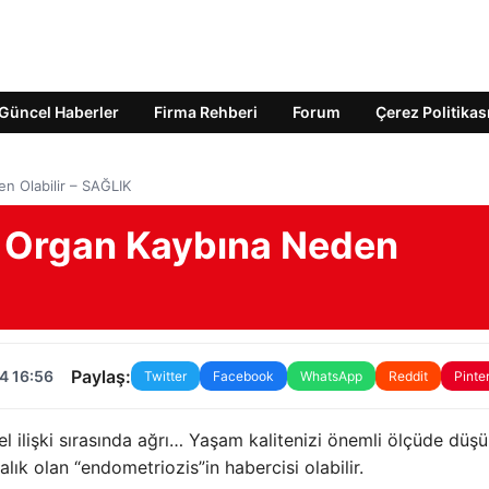
Güncel Haberler
Firma Rehberi
Forum
Çerez Politikas
n Olabilir – SAĞLIK
s Organ Kaybına Neden
Paylaş:
4 16:56
Twitter
Facebook
WhatsApp
Reddit
Pinte
sel ilişki sırasında ağrı… Yaşam kalitenizi önemli ölçüde düşü
alık olan “endometriozis”in habercisi olabilir.