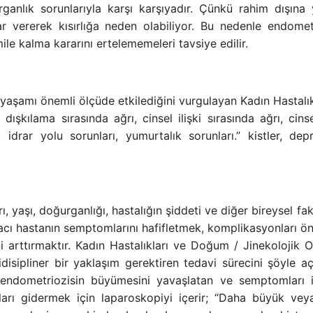
ganlık sorunlarıyla karşı karşıyadır. Çünkü rahim dışına 
ar vererek kısırlığa neden olabiliyor. Bu nedenle endometr
le kalma kararını ertelememeleri tavsiye edilir.
aşamı önemli ölçüde etkilediğini vurgulayan Kadın Hastalık
ışkılama sırasında ağrı, cinsel ilişki sırasında ağrı, cinse
, idrar yolu sorunları, yumurtalık sorunları.” kistler, dep
 yaşı, doğurganlığı, hastalığın şiddeti ve diğer bireysel fak
amacı hastanın semptomlarını hafifletmek, komplikasyonları ö
i arttırmaktır. Kadın Hastalıkları ve Doğum / Jinekolojik O
isipliner bir yaklaşım gerektiren tedavi sürecini şöyle açı
n, endometriozisin büyümesini yavaşlatan ve semptomları 
nları gidermek için laparoskopiyi içerir; “Daha büyük ve