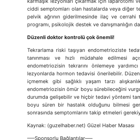
karmaşık lezyonları çıkarmak için laparotomi ve
ciddi semptomları olan hastalarda veya diğer te
pelvik ağrının giderilmesinde ilaç ve cerrahi 
programı, psikolojik destek ve danışmanlığın da
Düzenli doktor kontrolü çok önemli!
Tekrarlama riski taşıyan endometrioziste tedav
tanınması ve hızlı müdahale edilmesi aç
endometriozisin tekrarını önlemeye yardımcı
lezyonlarda hormon tedavisi önerilebilir. Düzen
içmemek gibi sağlıklı yaşam tarzı alışkanlık
endometriozisin ömür boyu sürebileceğini vurgul
durumda gelişebilir ve hiçbir tedavi yöntemi ta
boyu süren bir hastalık olduğunu bilmesi gere
sonrasında semptomlarını takip etmeleri gerekiy
Kaynak: (guzelhaber.net) Güzel Haber Masası
—–Sponsorlu Bağlantılar—–