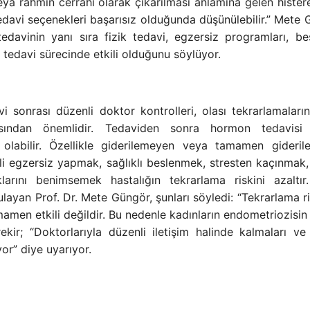
ya rahmin cerrahi olarak çıkarılması anlamına gelen hister
davi seçenekleri başarısız olduğunda düşünülebilir.” Mete 
tedavinin yanı sıra fizik tedavi, egzersiz programları, b
 tedavi sürecinde etkili olduğunu söylüyor.
i sonrası düzenli doktor kontrolleri, olası tekrarlamaları
ısından önemlidir. Tedaviden sonra hormon tedavisi
 olabilir. Özellikle giderilemeyen veya tamamen gideri
li egzersiz yapmak, sağlıklı beslenmek, stresten kaçınmak,
larını benimsemek hastalığın tekrarlama riskini azaltır
ayan Prof. Dr. Mete Güngör, şunları söyledi: “Tekrarlama ri
mamen etkili değildir. Bu nedenle kadınların endometriozisi
kir; “Doktorlarıyla düzenli iletişim halinde kalmaları ve
or” diye uyarıyor.