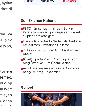
BTC
3058727
▼ -0.63%
yayılan
iozisli
Son Eklenen Haberler
FETÖ’nün suikast timindeki Burkay
■
Karatepe silahları gömdüğü yeri söyledi,
ları ve
ekipler harekete geçti
l işlev
Hakkında İcra Takibi Nedeniyle Avukatın
■
Katledilmesi Davasında Gelişme
resyon,
7 Nisan 2026 Güncel Altın Fiyatları ve
■
Analizi
(Özet) Sparta Prag – Olympique Lyon
■
Maçı Özeti ve Tüm Önemli Anları
Açık Hava Yaşam alanlarında Konfor ve
■
törlere
bahçe mutfağı Tasarımları
nlemek,
nkoloji
Güncel
klıyor:
izleyen
ya daha