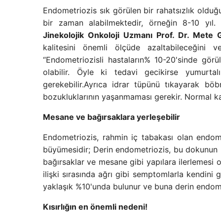
Endometriozis sık görülen bir rahatsızlık olduğun
bir zaman alabilmektedir, örneğin 8-10 yıl
Jinekolojik Onkoloji Uzmanı Prof. Dr. Mete
kalitesini önemli ölçüde azaltabileceğini v
“Endometriozisli hastaların% 10-20'sinde görü
olabilir. Öyle ki tedavi gecikirse yumurtal
gerekebilir.Ayrıca idrar tüpünü tıkayarak böb
bozukluklarının yaşanmaması gerekir. Normal kab
Mesane ve bağırsaklara yerleşebilir
Endometriozis, rahmin iç tabakası olan endom
büyümesidir; Derin endometriozis, bu dokunun b
bağırsaklar ve mesane gibi yapılara ilerlemesi ol
ilişki sırasında ağrı gibi semptomlarla kendini 
yaklaşık %10'unda bulunur ve buna derin endomet
Kısırlığın en önemli nedeni!