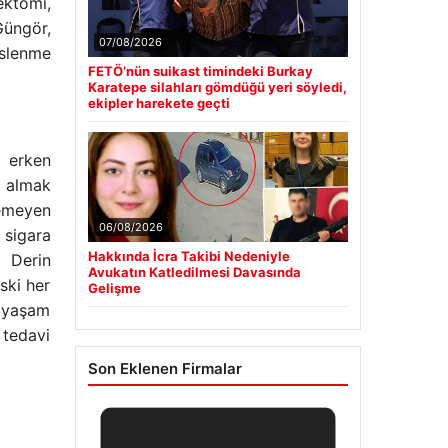
ektomi,
Güngör,
07/08/2026
eslenme
FETÖ’nün suikast timindeki Burkay
Karatepe silahları gömdüğü yeri söyledi,
ekipler harekete geçti
n erken
 almak
lemeyen
06/08/2026
 sigara
Hakkında İcra Takibi Nedeniyle
. Derin
Avukatın Katledilmesi Davasında
ski her
Gelişme
n yaşam
 tedavi
Son Eklenen Firmalar