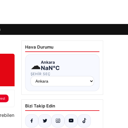
ı
Hava Durumu
☁
Ankara
NaN°C
ŞEHIR SEÇ
rest
Bizi Takip Edin
rebilen