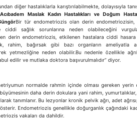
dan diğer hastalıklarla karıştırılabilmekte, dolayısıyla tanı
.
Acıbadem Maslak Kadın Hastalıkları ve Doğum Hasta
 Güngör
Bir tür endometriozis olan derin endometriozisin
e ciddi sağlık sorunlarına neden olabileceğini vurgul
len derin endometriozis, etkilenen hastalara ciddi hasar
ık, rahim, bağırsak gibi bazı organların ameliyatla a
rek yetmezliğine neden olabilir.Bu nedenle özellikle ağrı
ul edilir ve mutlaka doktora başvurulmalıdır” diyor.
etriyumun normalde rahmin içinde olması gereken yerin 
üyümesinin daha derin dokulara yani rahim, yumurtalıklar, 
arak tanımlanır. Bu lezyonlar kronik pelvik ağrı, adet ağrısı,
gösterir. Endometriozis genellikle doğurganlık çağındaki kad
riozis vakaları da dahildir.