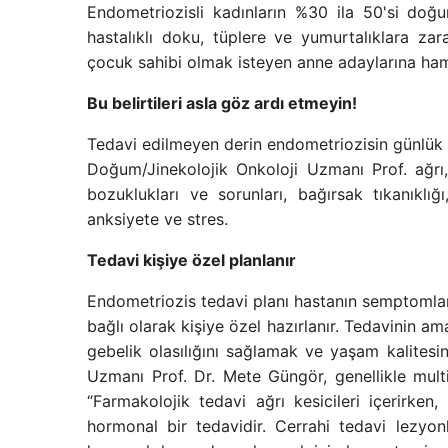
Endometriozisli kadınların %30 ila 50'si doğur
hastalıklı doku, tüplere ve yumurtalıklara zar
çocuk sahibi olmak isteyen anne adaylarına hami
Bu belirtileri asla göz ardı etmeyin!
Tedavi edilmeyen derin endometriozisin günlük y
Doğum/Jinekolojik Onkoloji Uzmanı Prof. ağrı, d
bozuklukları ve sorunları, bağırsak tıkanıklığı
anksiyete ve stres.
Tedavi kişiye özel planlanır
Endometriozis tedavi planı hastanın semptomları,
bağlı olarak kişiye özel hazırlanır. Tedavinin 
gebelik olasılığını sağlamak ve yaşam kalitesin
Uzmanı Prof. Dr. Mete Güngör, genellikle multid
“Farmakolojik tedavi ağrı kesicileri içerirke
hormonal bir tedavidir. Cerrahi tedavi lezyo