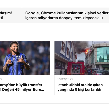
ylaşım!
Google, Chrome kullanıcılarının kişisel veriler
ti
içeren milyarlarca dosyayı temizleyecek →
25
13/12/2025
aray’dan büyük transfer
İstanbul’daki otelde çıkan
! Değeri 45 milyon Euro…
yangında 9 kişi kurtarıldı