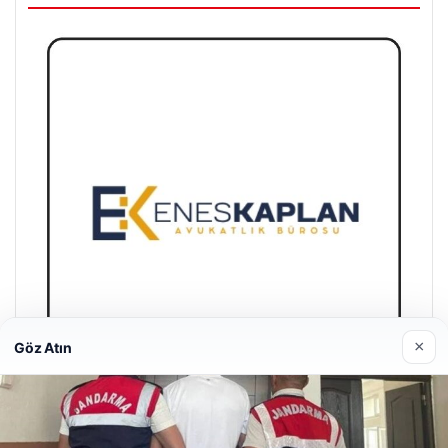
×
Göz Atın
Enes Kaplan Avukatlık Bürosu