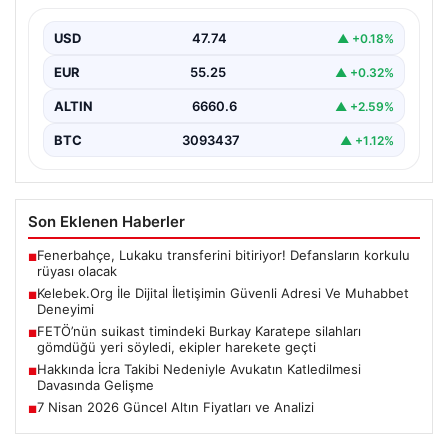
İnternet dünyasında insanların güvenli bir şekilde irtibat
oluşturması ciddi bir hassasiyet barındırmaktadır.
USD
47.74
▲ +0.18%
Günümüzde birçok…
EUR
55.25
▲ +0.32%
ALTIN
6660.6
▲ +2.59%
BTC
3093437
▲ +1.12%
Son Eklenen Haberler
Fenerbahçe, Lukaku transferini bitiriyor! Defansların korkulu
■
rüyası olacak
Kelebek.Org İle Dijital İletişimin Güvenli Adresi Ve Muhabbet
■
Deneyimi
FETÖ’nün suikast timindeki Burkay Karatepe silahları
■
gömdüğü yeri söyledi, ekipler harekete geçti
Hakkında İcra Takibi Nedeniyle Avukatın Katledilmesi
■
Davasında Gelişme
7 Nisan 2026 Güncel Altın Fiyatları ve Analizi
■