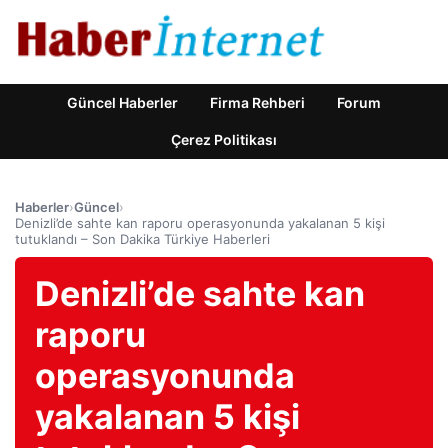
Güncel Haberler
Firma Rehberi
Forum
Çerez Politikası
Haberler
›
Güncel
›
Denizli’de sahte kan raporu operasyonunda yakalanan 5 kişi
tutuklandı – Son Dakika Türkiye Haberleri
Denizli’de sahte kan
raporu
operasyonunda
yakalanan 5 kişi