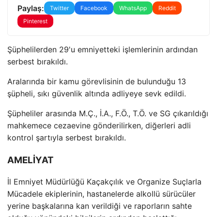
Paylaş:
Twitter
Facebook
WhatsApp
Reddit
Pinterest
Şüphelilerden 29'u emniyetteki işlemlerinin ardından
serbest bırakıldı.
Aralarında bir kamu görevlisinin de bulunduğu 13
şüpheli, sıkı güvenlik altında adliyeye sevk edildi.
Şüpheliler arasında M.Ç., İ.A., F.Ö., T.Ö. ve SG çıkarıldığı
mahkemece cezaevine gönderilirken, diğerleri adli
kontrol şartıyla serbest bırakıldı.
AMELİYAT
İl Emniyet Müdürlüğü Kaçakçılık ve Organize Suçlarla
Mücadele ekiplerinin, hastanelerde alkollü sürücüler
yerine başkalarına kan verildiği ve raporların sahte