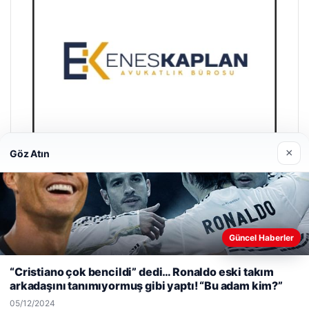
×
Göz Atın
Enes Kaplan Avukatlık Bürosu
28/04/2026
Güncel Haberler
Web sitemizi nasıl kullandığınızı daha iyi anlayabilmek,
deneyiminizi kişiselleştirmek ve geliştirmek amacıyla çerezler
“Cristiano çok bencildi” dedi… Ronaldo eski takım
kullanıyoruz.
Çerez Politikamız
arkadaşını tanımıyormuş gibi yaptı! “Bu adam kim?”
Reddet
Kabul Et
05/12/2024