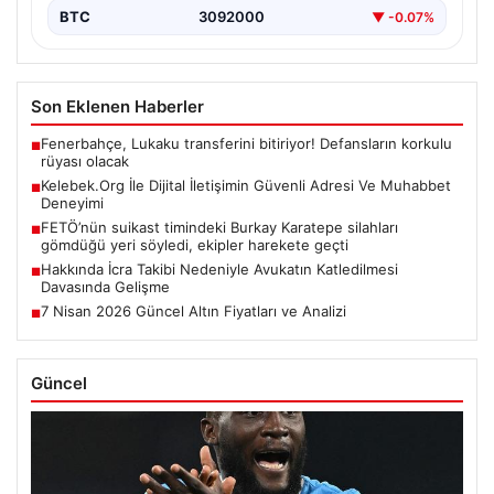
BTC
3092000
▼ -0.07%
Son Eklenen Haberler
Fenerbahçe, Lukaku transferini bitiriyor! Defansların korkulu
■
rüyası olacak
Kelebek.Org İle Dijital İletişimin Güvenli Adresi Ve Muhabbet
■
Deneyimi
FETÖ’nün suikast timindeki Burkay Karatepe silahları
■
gömdüğü yeri söyledi, ekipler harekete geçti
Hakkında İcra Takibi Nedeniyle Avukatın Katledilmesi
■
Davasında Gelişme
7 Nisan 2026 Güncel Altın Fiyatları ve Analizi
■
Güncel