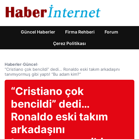
Güncel Haberler
Firma Rehberi
Forum
Çerez Politikası
Haberler
›
Güncel
›
“Cristiano çok bencildi” dedi… Ronaldo eski takım arkadaşını
tanımıyormuş gibi yaptı! “Bu adam kim?”
“Cristiano çok
bencildi” dedi…
Ronaldo eski takım
arkadaşını