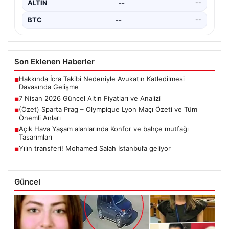
ALTIN
--
--
BTC
--
--
Son Eklenen Haberler
Hakkında İcra Takibi Nedeniyle Avukatın Katledilmesi
■
Davasında Gelişme
7 Nisan 2026 Güncel Altın Fiyatları ve Analizi
■
(Özet) Sparta Prag – Olympique Lyon Maçı Özeti ve Tüm
■
Önemli Anları
Açık Hava Yaşam alanlarında Konfor ve bahçe mutfağı
■
Tasarımları
Yılın transferi! Mohamed Salah İstanbul’a geliyor
■
Güncel