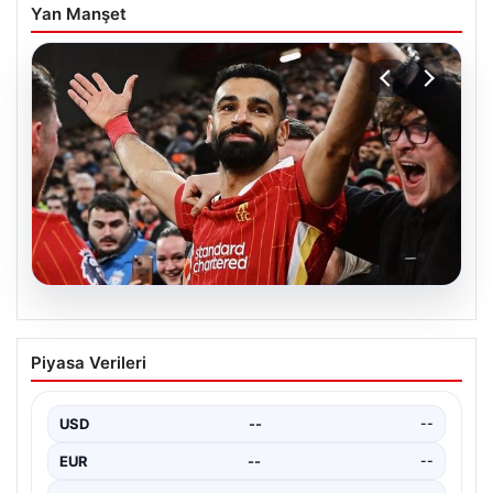
Yan Manşet
04.08.2026
Yılın transferi! Mohamed Salah
Piyasa Verileri
İstanbul’a geliyor
USD
--
--
EUR
--
--