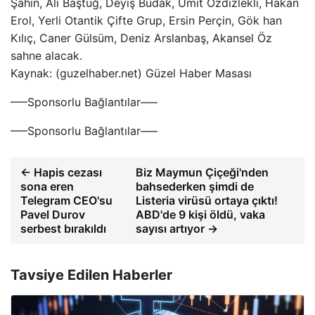
Şahin, Ali Baştuğ, Deyiş Budak, Ümit Özdizlekli, Hakan
Erol, Yerli Otantik Çifte Grup, Ersin Perçin, Gök han
Kılıç, Caner Gülsüm, Deniz Arslanbaş, Akansel Öz
sahne alacak.
Kaynak: (guzelhaber.net) Güzel Haber Masası
—–Sponsorlu Bağlantılar—–
—–Sponsorlu Bağlantılar—–
← Hapis cezası
Biz Maymun Çiçeği'nden
sona eren
bahsederken şimdi de
Telegram CEO'su
Listeria virüsü ortaya çıktı!
Pavel Durov
ABD'de 9 kişi öldü, vaka
serbest bırakıldı
sayısı artıyor →
Tavsiye Edilen Haberler