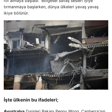
rol almaya başladı. 'Bölgesel savaş sesleri iyiye
tırmanmaya başlarken, dünya ülkeleri yavaş yavaş
ikiye bölünür.
İşte ülkenin bu ifadeleri;
Avustralya
Dışişleri Bakanı Penny Wong, Canberra'nın