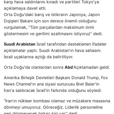
karşı hava saldırılarını kınadı ve partileri Tokyo'ya
açıklamaya davet etti.
Orta Doğu'daki barış ve istikrarın Japonya, Japon
Dışişleri Bakanı için son derece önemli olduğunu
vurgulamak, “Tüm parçalardan maksimum ılımlı
göstermesini ve gerilimi azaltmasını istiyoruz” dedi.
Suudi Arabistan
İsrail tarafından desteklenen ifadeler
açıklamalar yaptı. Suudi Arabistan'ın hava sahasını
İsrail uçaklarına açtığı da belirtiliyor.
Orta Doğu'da olanlardan sonra
Abd
'Açıklamadan geldi.
Amerika Birleşik Devletleri Başkanı Donald Trump, Fox
News Channel'ın ana siyasi sunucusu Bret Baier'in
İran'a saldıracak İsrail'in farkında olduğunu söyledi.
“İran'ın nükleer bombası olamaz ve müzakere masasına
dönmeyi umuyoruz. Göreceğiz. Liderlik personeline
geri dönmeyecek birkaç kişi var.” dedi.