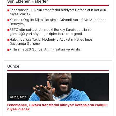
Kelebek.Org İle Dijital İletişimin Güvenli Adresi Ve Muhabbet
■
Deneyimi
FETÖ’nün suikast timindeki Burkay Karatepe silahları
■
gömdüğü yeri söyledi, ekipler harekete geçti
Hakkında İcra Takibi Nedeniyle Avukatın Katledilmesi
■
Davasında Gelişme
7 Nisan 2026 Güncel Altın Fiyatları ve Analizi
■
Güncel
08/08/2026
Fenerbahçe, Lukaku transferini bitiriyor! Defansların korkulu
rüyası olacak