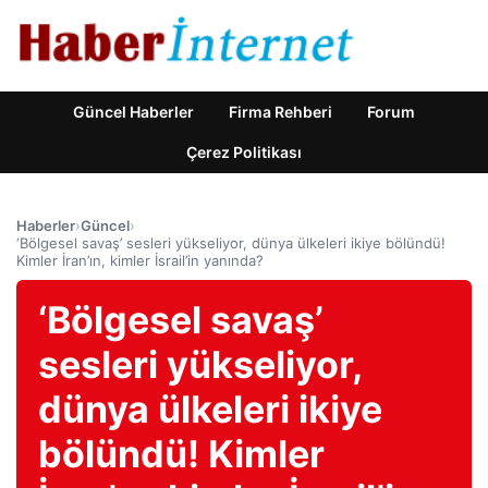
Güncel Haberler
Firma Rehberi
Forum
Çerez Politikası
Haberler
›
Güncel
›
‘Bölgesel savaş’ sesleri yükseliyor, dünya ülkeleri ikiye bölündü!
Kimler İran’ın, kimler İsrail’in yanında?
‘Bölgesel savaş’
sesleri yükseliyor,
dünya ülkeleri ikiye
bölündü! Kimler