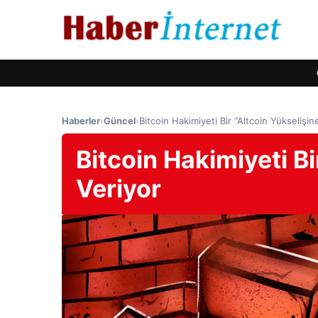
Haberler
›
Güncel
›
Bitcoin Hakimiyeti Bir “Altcoin Yükselişin
Bitcoin Hakimiyeti Bi
Veriyor