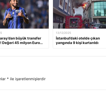
25
13/12/2025
aray’dan büyük transfer
İstanbul’daki otelde çıkan
! Değeri 45 milyon Euro…
yangında 9 kişi kurtarıldı
nlar
*
ile işaretlenmişlerdir