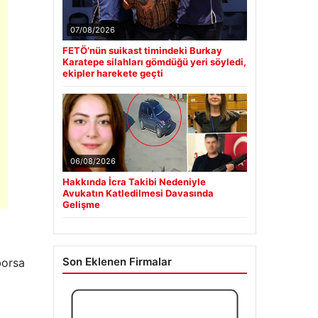
07/08/2026
FETÖ’nün suikast timindeki Burkay
Karatepe silahları gömdüğü yeri söyledi,
ekipler harekete geçti
06/08/2026
Hakkında İcra Takibi Nedeniyle
Avukatın Katledilmesi Davasında
Gelişme
Son Eklenen Firmalar
borsa