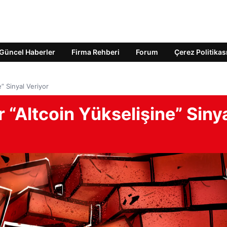
Güncel Haberler
Firma Rehberi
Forum
Çerez Politikas
e” Sinyal Veriyor
r “Altcoin Yükselişine” Siny