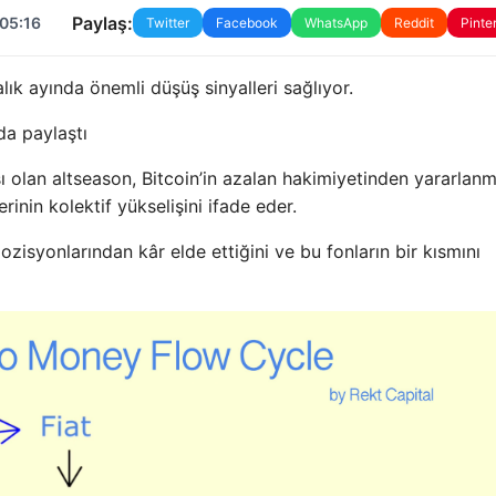
Paylaş:
 05:16
Twitter
Facebook
WhatsApp
Reddit
Pinte
ralık ayında önemli düşüş sinyalleri sağlıyor.
da paylaştı
ı olan altseason, Bitcoin’in azalan hakimiyetinden yararlan
rinin kolektif yükselişini ifade eder.
pozisyonlarından kâr elde ettiğini ve bu fonların bir kısmını