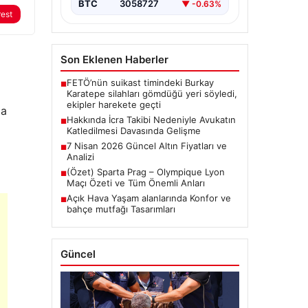
BTC
3058727
▼ -0.63%
rest
Son Eklenen Haberler
FETÖ’nün suikast timindeki Burkay
■
Karatepe silahları gömdüğü yeri söyledi,
ekipler harekete geçti
ma
Hakkında İcra Takibi Nedeniyle Avukatın
■
Katledilmesi Davasında Gelişme
7 Nisan 2026 Güncel Altın Fiyatları ve
■
Analizi
(Özet) Sparta Prag – Olympique Lyon
■
Maçı Özeti ve Tüm Önemli Anları
Açık Hava Yaşam alanlarında Konfor ve
■
bahçe mutfağı Tasarımları
Güncel