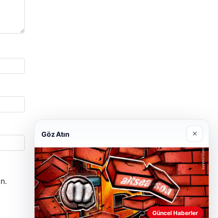
×
Göz Atın
n.
Güncel Haberler