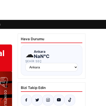
ı
Hava Durumu
al
☁
Ankara
NaN°C
ŞEHIR SEÇ
Bizi Takip Edin