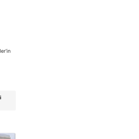
er’in
i