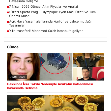
Davasında Gelişme
7 Nisan 2026 Güncel Altın Fiyatları ve Analizi
■
(Özet) Sparta Prag – Olympique Lyon Maçı Özeti ve Tüm
■
Önemli Anları
Açık Hava Yaşam alanlarında Konfor ve bahçe mutfağı
■
Tasarımları
Yılın transferi! Mohamed Salah İstanbul’a geliyor
■
Güncel
06/08/2026
Hakkında İcra Takibi Nedeniyle Avukatın Katledilmesi
Davasında Gelişme