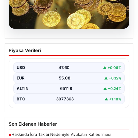
05.08.2026
7 Nisan 2026 Güncel Altın Fiyatları ve
Piyasa Verileri
Analizi
Altın piyasası, uluslararası jeopolitik gelişmeler ve
bölgesel gerilimler nedeniyle dalgalı seyirler yaşamaya
USD
47.60
▲ +0.06%
devam ediyor.…
EUR
55.08
▲ +0.12%
ALTIN
6511.8
▲ +0.24%
BTC
3077363
▲ +1.18%
Son Eklenen Haberler
Hakkında İcra Takibi Nedeniyle Avukatın Katledilmesi
■