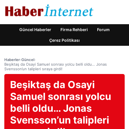
Güncel Haberler
Firma Rehberi
Forum
Çerez Politikası
Haberler
›
Güncel
›
Beşiktaş da Osayi Samuel sonrası yolcu belli oldu… Jonas
Svensson’un talipleri sıraya girdi!
Beşiktaş da Osayi
Samuel sonrası yolcu
belli oldu… Jonas
Svensson’un talipleri