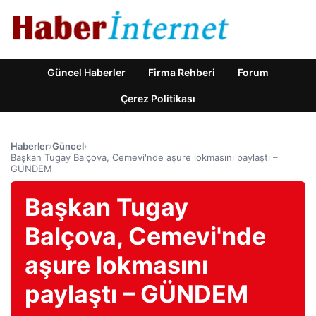
Güncel Haberler
Firma Rehberi
Forum
Çerez Politikası
Haberler
›
Güncel
›
Başkan Tugay Balçova, Cemevi'nde aşure lokmasını paylaştı –
GÜNDEM
Başkan Tugay
Balçova, Cemevi'nde
aşure lokmasını
paylaştı – GÜNDEM