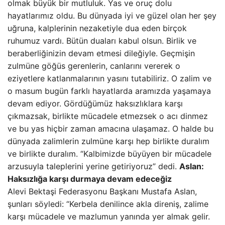
olmak büyük bir mutluluk. Yas ve oruç dolu
hayatlarımız oldu. Bu dünyada iyi ve güzel olan her şey
uğruna, kalplerinin nezaketiyle dua eden birçok
ruhumuz vardı. Bütün duaları kabul olsun. Birlik ve
beraberliğinizin devam etmesi dileğiyle. Geçmişin
zulmüne göğüs gerenlerin, canlarını vererek o
eziyetlere katlanmalarının yasını tutabiliriz. O zalim ve
o masum bugün farklı hayatlarda aramızda yaşamaya
devam ediyor. Gördüğümüz haksızlıklara karşı
çıkmazsak, birlikte mücadele etmezsek o acı dinmez
ve bu yas hiçbir zaman amacına ulaşamaz. O halde bu
dünyada zalimlerin zulmüne karşı hep birlikte duralım
ve birlikte duralım. “Kalbimizde büyüyen bir mücadele
arzusuyla taleplerini yerine getiriyoruz” dedi.
Aslan:
Haksızlığa karşı durmaya devam edeceğiz
Alevi Bektaşi Federasyonu Başkanı Mustafa Aslan,
şunları söyledi: “Kerbela denilince akla direniş, zalime
karşı mücadele ve mazlumun yanında yer almak gelir.