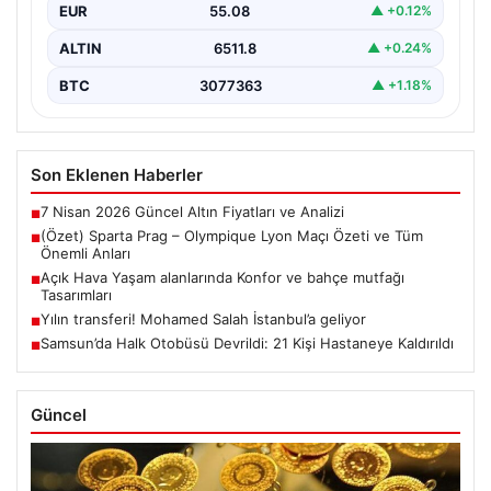
EUR
55.08
▲ +0.12%
ALTIN
6511.8
▲ +0.24%
BTC
3077363
▲ +1.18%
Son Eklenen Haberler
7 Nisan 2026 Güncel Altın Fiyatları ve Analizi
■
(Özet) Sparta Prag – Olympique Lyon Maçı Özeti ve Tüm
■
Önemli Anları
Açık Hava Yaşam alanlarında Konfor ve bahçe mutfağı
■
Tasarımları
Yılın transferi! Mohamed Salah İstanbul’a geliyor
■
Samsun’da Halk Otobüsü Devrildi: 21 Kişi Hastaneye Kaldırıldı
■
Güncel