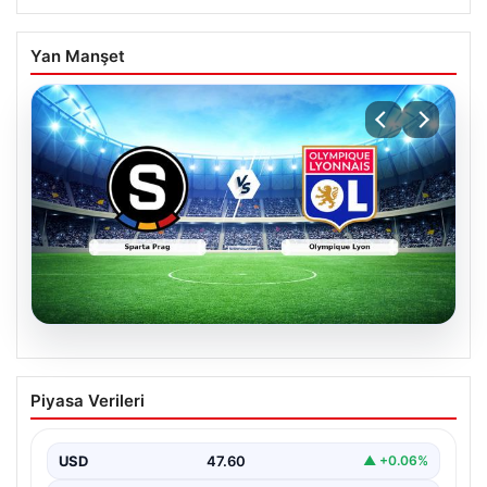
Yan Manşet
05.08.2026
(Özet) Sparta Prag – Olympique Lyon
Piyasa Verileri
Maçı Özeti ve Tüm Önemli Anları
USD
47.60
▲ +0.06%