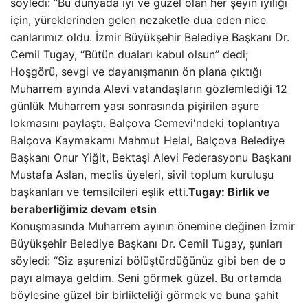
söyledi: “Bu dünyada iyi ve güzel olan her şeyin iyiliği
için, yüreklerinden gelen nezaketle dua eden nice
canlarımız oldu. İzmir Büyükşehir Belediye Başkanı Dr.
Cemil Tugay, “Bütün duaları kabul olsun” dedi;
Hoşgörü, sevgi ve dayanışmanın ön plana çıktığı
Muharrem ayında Alevi vatandaşların gözlemlediği 12
günlük Muharrem yası sonrasında pişirilen aşure
lokmasını paylaştı. Balçova Cemevi'ndeki toplantıya
Balçova Kaymakamı Mahmut Helal, Balçova Belediye
Başkanı Onur Yiğit, Bektaşi Alevi Federasyonu Başkanı
Mustafa Aslan, meclis üyeleri, sivil toplum kuruluşu
başkanları ve temsilcileri eşlik etti.
Tugay: Birlik ve
beraberliğimiz devam etsin
Konuşmasında Muharrem ayının önemine değinen İzmir
Büyükşehir Belediye Başkanı Dr. Cemil Tugay, şunları
söyledi: “Siz aşurenizi bölüştürdüğünüz gibi ben de o
payı almaya geldim. Seni görmek güzel. Bu ortamda
böylesine güzel bir birlikteliği görmek ve buna şahit