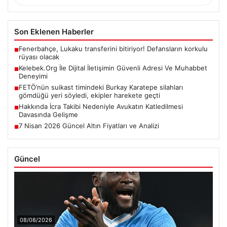
Son Eklenen Haberler
Fenerbahçe, Lukaku transferini bitiriyor! Defansların korkulu
■
rüyası olacak
Kelebek.Org İle Dijital İletişimin Güvenli Adresi Ve Muhabbet
■
Deneyimi
FETÖ’nün suikast timindeki Burkay Karatepe silahları
■
gömdüğü yeri söyledi, ekipler harekete geçti
Hakkında İcra Takibi Nedeniyle Avukatın Katledilmesi
■
Davasında Gelişme
7 Nisan 2026 Güncel Altın Fiyatları ve Analizi
■
Güncel
08/08/2026