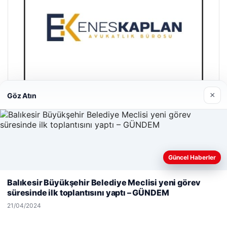
×
Göz Atın
Enes Kaplan Avukatlık Bürosu
28/04/2026
Güncel Haberler
Web sitemizi nasıl kullandığınızı daha iyi anlayabilmek,
deneyiminizi kişiselleştirmek ve geliştirmek amacıyla çerezler
Balıkesir Büyükşehir Belediye Meclisi yeni görev
kullanıyoruz.
Çerez Politikamız
süresinde ilk toplantısını yaptı – GÜNDEM
Reddet
Kabul Et
21/04/2024