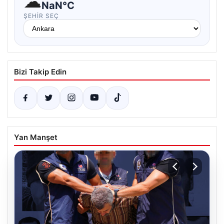
☁
NaN°C
ŞEHIR SEÇ
Bizi Takip Edin
Yan Manşet