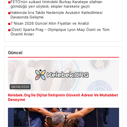
FETÖ’nün suikast timindeki Burkay Karatepe silahları
■
gömdüğü yeri söyledi, ekipler harekete geçti
Hakkında İcra Takibi Nedeniyle Avukatın Katledilmesi
■
Davasında Gelişme
7 Nisan 2026 Güncel Altın Fiyatları ve Analizi
■
(Özet) Sparta Prag – Olympique Lyon Maçı Özeti ve Tüm
■
Önemli Anları
Güncel
08/08/2026
Kelebek.Org İle Dijital İletişimin Güvenli Adresi Ve Muhabbet
Deneyimi