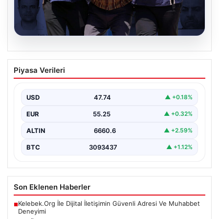
07.08.2026
FETÖ’nün suikast timindeki Burkay
Piyasa Verileri
Karatepe silahları gömdüğü yeri
söyledi, ekipler harekete geçti
USD
47.74
▲ +0.18%
{“title”: “FETÖ’nün Suikast Girişiminde Firari Üye Burkay
Karatepe’nin İtirafları ve Arama Çalışmaları”, “content”:
EUR
55.25
▲ +0.32%
“…
ALTIN
6660.6
▲ +2.59%
BTC
3093437
▲ +1.12%
Son Eklenen Haberler
Kelebek.Org İle Dijital İletişimin Güvenli Adresi Ve Muhabbet
■
Deneyimi