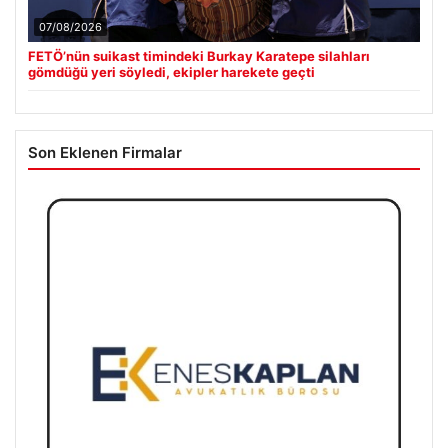
07/08/2026
FETÖ’nün suikast timindeki Burkay Karatepe silahları
gömdüğü yeri söyledi, ekipler harekete geçti
Son Eklenen Firmalar