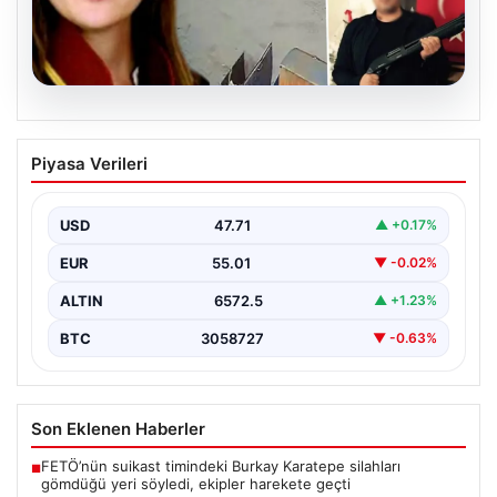
06.08.2026
Hakkında İcra Takibi Nedeniyle
Piyasa Verileri
Avukatın Katledilmesi Davasında
Gelişme
USD
47.71
▲ +0.17%
Bursa’nın Gürsu ilçesinde gerçekleşen korkutucu
olayda, avukat Hatice Kocaefe’nin silahlı saldırıya
EUR
55.01
▼ -0.02%
uğrayarak hayatını kaybetmesiyle…
ALTIN
6572.5
▲ +1.23%
BTC
3058727
▼ -0.63%
Son Eklenen Haberler
FETÖ’nün suikast timindeki Burkay Karatepe silahları
■
gömdüğü yeri söyledi, ekipler harekete geçti