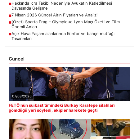
Hakkında İcra Takibi Nedeniyle Avukatın Katledilmesi
■
Davasında Gelişme
7 Nisan 2026 Güncel Altın Fiyatları ve Analizi
■
(Özet) Sparta Prag – Olympique Lyon Maçı Özeti ve Tüm
■
Önemli Anları
Açık Hava Yaşam alanlarında Konfor ve bahçe mutfağı
■
Tasarımları
Güncel
07/08/2026
FETÖ’nün suikast timindeki Burkay Karatepe silahları
gömdüğü yeri söyledi, ekipler harekete geçti