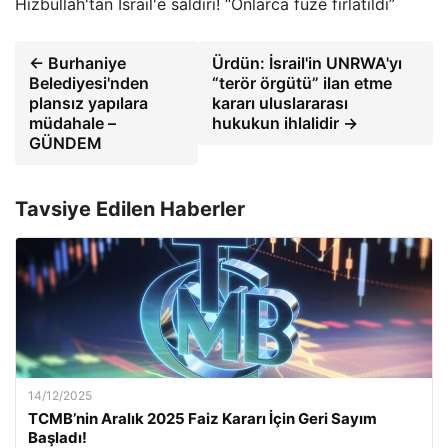
Hizbullah'tan İsrail'e saldırı! “Onlarca füze fırlatıldı”
← Burhaniye
Ürdün: İsrail'in UNRWA'yı
Belediyesi'nden
“terör örgütü” ilan etme
plansız yapılara
kararı uluslararası
müdahale –
hukukun ihlalidir →
GÜNDEM
Tavsiye Edilen Haberler
14/12/2025
TCMB’nin Aralık 2025 Faiz Kararı İçin Geri Sayım
Başladı!