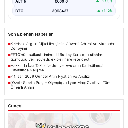
ALTIN
6660.6
▲ +2.59%
BTC
3093437
▲ +1.12%
Son Eklenen Haberler
Kelebek.Org İle Dijital İletişimin Güvenli Adresi Ve Muhabbet
■
Deneyimi
FETÖ’nün suikast timindeki Burkay Karatepe silahları
■
gömdüğü yeri söyledi, ekipler harekete geçti
Hakkında İcra Takibi Nedeniyle Avukatın Katledilmesi
■
Davasında Gelişme
7 Nisan 2026 Güncel Altın Fiyatları ve Analizi
■
(Özet) Sparta Prag – Olympique Lyon Maçı Özeti ve Tüm
■
Önemli Anları
Güncel