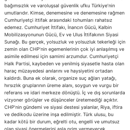
bağımsızlık ve varoluşsal güvenlik ufku Türkiye'nin
umutlarıdır. Kimse, denemesine ve denemesine rağmen
Cumhuriyetçi ittifak arasındaki tohumları rahatsız
edemez. Cumhuriyet İttifakı, İnancın Gücü, Kalbin
Mobilizasyonunun Gücü, Ev ve Ulus İttifakının Siyasi
Sunağı. Bu gerçek, yolsuzluk ve yolsuzluk tekerleği için
zemin olan CHP'nin egemenlerinin çok iyi anlaşılmış ve
asimile edilmesi için samimi arzumdur. Cumhuriyetçi
Halk Partisi, kaybeden ve yenilmiş siyasetle hasta olan
haraç müzayedesi anılarını ve haysiyetini ortadan
kaldırdı. Buna ek olarak, organize suç ağları yatağı,
hırsızlık gruplarının üreme alanı, soygun ve vurgu bir
referans ve idari merkeze dönüştü. İç ve dış sorunlarda
vizyoner görüşler ve düşünceler üretemediği açıktır.
CHP'nin gündemi ve siyasi destesi yalanlar, Riya, iftira
ve dedikodu üzerine inşa edilmiştir. Türk ulusu, bu
kadar kötü bir durum, eğrelti otu, engelli ve umutsuz
olan siyasi önermelerini asla prim vermeyecek.