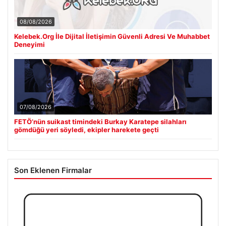
08/08/2026
Kelebek.Org İle Dijital İletişimin Güvenli Adresi Ve Muhabbet
Deneyimi
07/08/2026
FETÖ’nün suikast timindeki Burkay Karatepe silahları
gömdüğü yeri söyledi, ekipler harekete geçti
Son Eklenen Firmalar