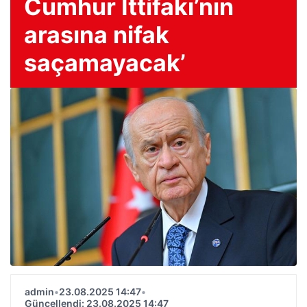
Cumhur İttifakı’nın
arasına nifak
saçamayacak’
admin
•
23.08.2025 14:47
•
Güncellendi: 23.08.2025 14:47