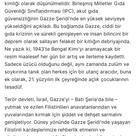
kimliği olarak düşünülmelidir. Birleşmiş Milletler Gıda
Güvenliği Sınıflandırması (IPC), akut gıda
güvensizliğinin Gazze Şeridi'nde en yüksek seviyeye
yükseldiğini açıkladı. Bu bağlamda Gazze, ciddi bir
gıda krizinin ve sürekli genişleyen ve insan bilincini bir
deprem olarak sallayan felaket bir kıtlığın debriyajında.
Ne yazık ki, 1943'te Bengal Kimı'yı aramayacak bir
resim maalesef her gün bir artış ve ilerleme kaydetti.
Sadece üzücü olduğunu değil, aynı zamanda zulüm ve
soykırıma tanık olan herkes için bir utanç aracıdır, buna
ek olarak, 21. yüzyılın ilk çeyreğinde açlık çocuklarının
tesadüf.
Terör devleti, İsrail, Gazze'yi – Batı Şeria'da bile –
yutmak ve ezilen Filistinlileri anavatanlarından ve
yuvalarından kırmak için şiddet ve dehşet sarmalını
genişletiyor. Güney yönünde Gazze Şeridi'nde yaşayan
Filistinli kardeşlerimize rehberlik etmenin ve