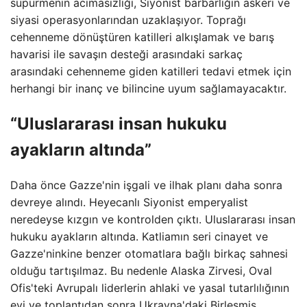
süpürmenin acımasızlığı, Siyonist barbarlığın askeri ve
siyasi operasyonlarından uzaklaşıyor. Toprağı
cehenneme dönüştüren katilleri alkışlamak ve barış
havarisi ile savaşın desteği arasındaki sarkaç
arasındaki cehenneme giden katilleri tedavi etmek için
herhangi bir inanç ve bilincine uyum sağlamayacaktır.
“Uluslararası insan hukuku
ayakların altında”
Daha önce Gazze'nin işgali ve ilhak planı daha sonra
devreye alındı. Heyecanlı Siyonist emperyalist
neredeyse kızgın ve kontrolden çıktı. Uluslararası insan
hukuku ayakların altında. Katliamın seri cinayet ve
Gazze'ninkine benzer otomatlara bağlı birkaç sahnesi
olduğu tartışılmaz. Bu nedenle Alaska Zirvesi, Oval
Ofis'teki Avrupalı ​​liderlerin ahlaki ve yasal tutarlılığının
evi ve toplantıdan sonra Ukrayna'daki Birleşmiş