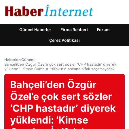
Güncel Haberler
Firma Rehberi
Forum
Çerez Politikası
Haberler
›
Güncel
›
Bahçeli’den Özgür Özel’e çok sert sözler ‘CHP hastadır’ diyerek
yüklendi: ‘Kimse Cumhur İttifakı’nın arasına nifak saçamayacak’
Bahçeli’den Özgür
Özel’e çok sert sözler
‘CHP hastadır’ diyerek
yüklendi: ‘Kimse