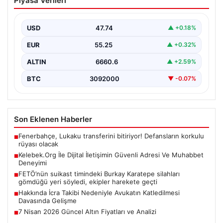
Piyasa Verileri
Adresi Ve Muhabbet Deneyimi
İnternet dünyasında insanların güvenli bir şekilde irtibat
oluşturması ciddi bir hassasiyet barındırmaktadır.
USD
47.74
▲ +0.18%
Günümüzde birçok…
EUR
55.25
▲ +0.32%
ALTIN
6660.6
▲ +2.59%
BTC
3092000
▼ -0.07%
Son Eklenen Haberler
Fenerbahçe, Lukaku transferini bitiriyor! Defansların korkulu
■
rüyası olacak
Kelebek.Org İle Dijital İletişimin Güvenli Adresi Ve Muhabbet
■
Deneyimi
FETÖ’nün suikast timindeki Burkay Karatepe silahları
■
gömdüğü yeri söyledi, ekipler harekete geçti
Hakkında İcra Takibi Nedeniyle Avukatın Katledilmesi
■
Davasında Gelişme
7 Nisan 2026 Güncel Altın Fiyatları ve Analizi
■