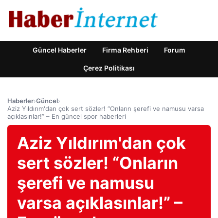
Güncel Haberler
Firma Rehberi
Forum
Çerez Politikası
Haberler
›
Güncel
›
Aziz Yıldırım'dan çok sert sözler! “Onların şerefi ve namusu varsa
açıklasınlar!” – En güncel spor haberleri
Aziz Yıldırım'dan çok
sert sözler! “Onların
şerefi ve namusu
varsa açıklasınlar!” –