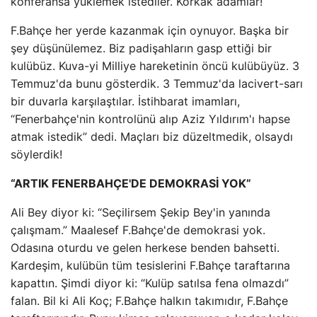
konferansa yüklemek istediler. Korkak adamlar!
F.Bahçe her yerde kazanmak için oynuyor. Başka bir
şey düşünülemez. Biz padişahların gasp ettiği bir
kulübüz. Kuva-yi Milliye hareketinin öncü kulübüyüz. 3
Temmuz'da bunu gösterdik. 3 Temmuz'da lacivert-sarı
bir duvarla karşılaştılar. İstihbarat imamları,
“Fenerbahçe'nin kontrolünü alıp Aziz Yıldırım'ı hapse
atmak istedik” dedi. Maçları biz düzeltmedik, olsaydı
söylerdik!
“ARTIK FENERBAHÇE'DE DEMOKRASİ YOK”
Ali Bey diyor ki: “Seçilirsem Şekip Bey'in yanında
çalışmam.” Maalesef F.Bahçe'de demokrasi yok.
Odasına oturdu ve gelen herkese benden bahsetti.
Kardeşim, kulübün tüm tesislerini F.Bahçe taraftarına
kapattın. Şimdi diyor ki: “Kulüp satılsa fena olmazdı”
falan. Bil ki Ali Koç; F.Bahçe halkın takımıdır, F.Bahçe