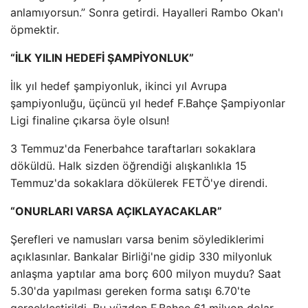
anlamıyorsun.” Sonra getirdi. Hayalleri Rambo Okan'ı
öpmektir.
“İLK YILIN HEDEFİ ŞAMPİYONLUK”
İlk yıl hedef şampiyonluk, ikinci yıl Avrupa
şampiyonluğu, üçüncü yıl hedef F.Bahçe Şampiyonlar
Ligi finaline çıkarsa öyle olsun!
3 Temmuz'da Fenerbahce taraftarları sokaklara
döküldü. Halk sizden öğrendiği alışkanlıkla 15
Temmuz'da sokaklara dökülerek FETÖ'ye direndi.
“ONURLARI VARSA AÇIKLAYACAKLAR”
Şerefleri ve namusları varsa benim söylediklerimi
açıklasınlar. Bankalar Birliği'ne gidip 330 milyonluk
anlaşma yaptılar ama borç 600 milyon muydu? Saat
5.30'da yapılması gereken forma satışı 6.70'te