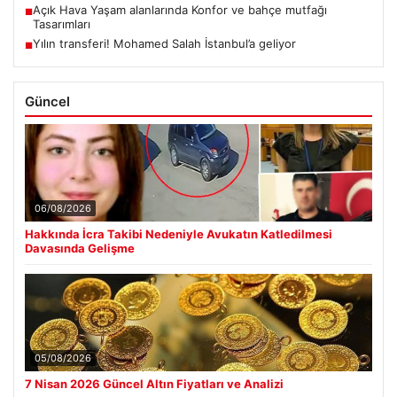
Açık Hava Yaşam alanlarında Konfor ve bahçe mutfağı
■
Tasarımları
Yılın transferi! Mohamed Salah İstanbul’a geliyor
■
Güncel
06/08/2026
Hakkında İcra Takibi Nedeniyle Avukatın Katledilmesi
Davasında Gelişme
05/08/2026
7 Nisan 2026 Güncel Altın Fiyatları ve Analizi