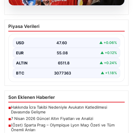
04.08.2026
Yılın transferi! Mohamed Salah
Piyasa Verileri
İstanbul’a geliyor
USD
47.60
▲ +0.06%
EUR
55.08
▲ +0.12%
ALTIN
6511.8
▲ +0.24%
BTC
3077363
▲ +1.18%
Son Eklenen Haberler
Hakkında İcra Takibi Nedeniyle Avukatın Katledilmesi
■
Davasında Gelişme
7 Nisan 2026 Güncel Altın Fiyatları ve Analizi
■
(Özet) Sparta Prag – Olympique Lyon Maçı Özeti ve Tüm
■
Önemli Anları