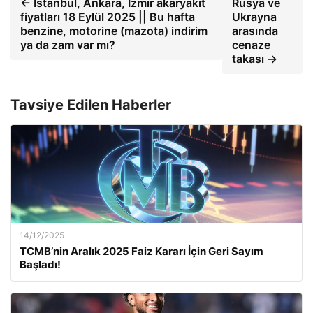
← İstanbul, Ankara, İzmir akaryakıt
Rusya ve
fiyatları 18 Eylül 2025 || Bu hafta
Ukrayna
benzine, motorine (mazota) indirim
arasında
ya da zam var mı?
cenaze
takası →
Tavsiye Edilen Haberler
14/12/2025
TCMB’nin Aralık 2025 Faiz Kararı İçin Geri Sayım
Başladı!