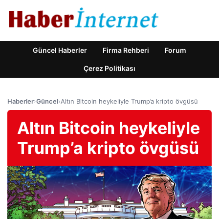
Güncel Haberler
Firma Rehberi
Forum
Çerez Politikası
Haberler
›
Güncel
›
Altın Bitcoin heykeliyle Trump’a kripto övgüsü
Altın Bitcoin heykeliyle
Trump’a kripto övgüsü