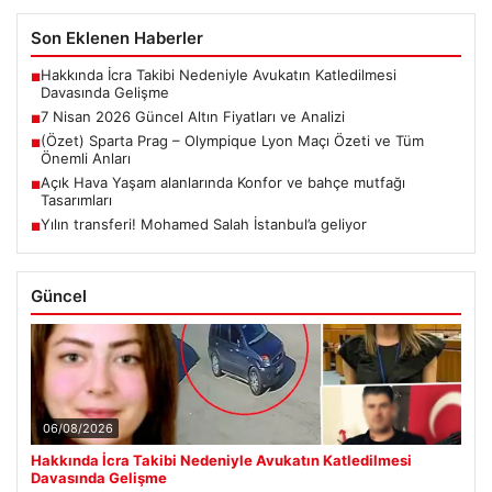
Son Eklenen Haberler
Hakkında İcra Takibi Nedeniyle Avukatın Katledilmesi
■
Davasında Gelişme
7 Nisan 2026 Güncel Altın Fiyatları ve Analizi
■
(Özet) Sparta Prag – Olympique Lyon Maçı Özeti ve Tüm
■
Önemli Anları
Açık Hava Yaşam alanlarında Konfor ve bahçe mutfağı
■
Tasarımları
Yılın transferi! Mohamed Salah İstanbul’a geliyor
■
Güncel
06/08/2026
Hakkında İcra Takibi Nedeniyle Avukatın Katledilmesi
Davasında Gelişme