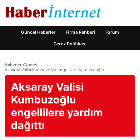
Güncel Haberler
Firma Rehberi
Forum
Çerez Politikası
Haberler
›
Güncel
›
Aksaray Valisi Kumbuzoğlu engellilere yardım dağıttı
Aksaray Valisi
Kumbuzoğlu
engellilere yardım
dağıttı