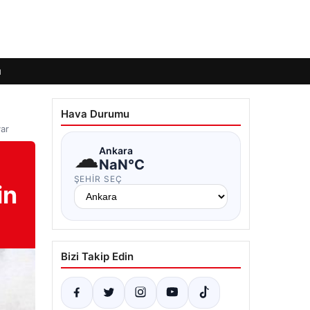
ı
Hava Durumu
var
☁
Ankara
NaN°C
ŞEHIR SEÇ
in
Bizi Takip Edin