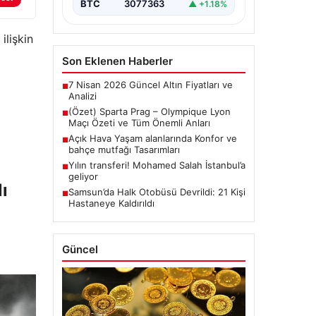
BTC
3077363
▲ +1.18%
ilişkin
Son Eklenen Haberler
7 Nisan 2026 Güncel Altın Fiyatları ve
■
Analizi
(Özet) Sparta Prag – Olympique Lyon
■
Maçı Özeti ve Tüm Önemli Anları
Açık Hava Yaşam alanlarında Konfor ve
■
bahçe mutfağı Tasarımları
Yılın transferi! Mohamed Salah İstanbul’a
■
geliyor
ı
Samsun’da Halk Otobüsü Devrildi: 21 Kişi
■
Hastaneye Kaldırıldı
Güncel