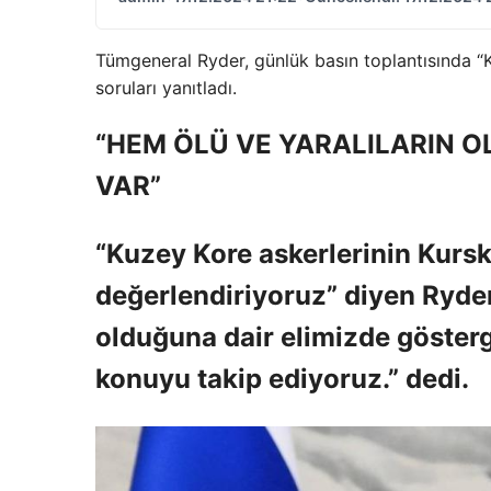
Tümgeneral Ryder, günlük basın toplantısında “Ku
soruları yanıtladı.
“HEM ÖLÜ VE YARALILARIN O
VAR”
“Kuzey Kore askerlerinin Kursk’
değerlendiriyoruz” diyen Ryder
olduğuna dair elimizde gösterg
konuyu takip ediyoruz.” dedi.