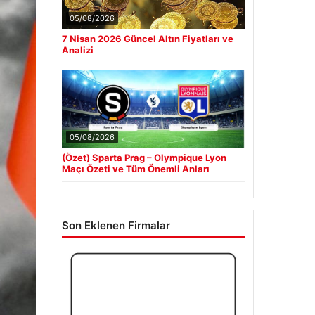
05/08/2026
7 Nisan 2026 Güncel Altın Fiyatları ve
Analizi
05/08/2026
(Özet) Sparta Prag – Olympique Lyon
Maçı Özeti ve Tüm Önemli Anları
Son Eklenen Firmalar