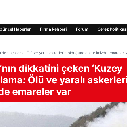
Güncel Haberler
Firma Rehberi
Forum
Çerez Politikas
’den açıklama: Ölü ve yaralı askerlerin olduğuna dair elimizde emareler 
nın dikkatini çeken ‘Kuzey
lama: Ölü ve yaralı askerler
de emareler var