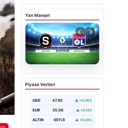
Yan Manşet
05.08.2026
(Özet) Sparta Prag –
Piyasa Verileri
Olympique Lyon Maçı
Özeti ve Tüm Önemli
Anları
USD
47.60
▲ +0.06%
EUR
55.08
▲ +0.12%
ALTIN
6511.8
▲ +0.24%
rest