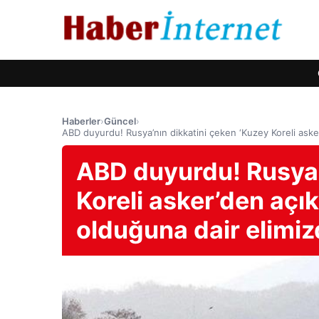
Haberler
›
Güncel
›
ABD duyurdu! Rusya’nın dikkatini çeken ‘Kuzey Koreli asker
ABD duyurdu! Rusya’
Koreli asker’den açık
olduğuna dair elimiz