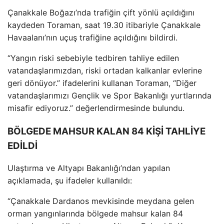
Çanakkale Bo
ğazı’nda trafiğin
çift yönlü aç
ıldığını
kaydeden Toraman, saat 19.30 itibariyle
Çanakkale
Havaalan
ı’nın u
çu
ş trafiğine a
ç
ıldığını bildirdi.
“Yangın riski sebebiyle tedbiren tahliye edilen
vatandaşlarımızdan, riski ortadan kalkanlar evlerine
geri d
önüyor.” ifadelerini kullanan Toraman, “Di
ğer
vatandaşlarımızı Gen
çlik ve Spor Bakanl
ığı yurtlarında
misafir ediyoruz.” değerlendirmesinde bulundu.
BÖLGEDE MAHSUR KALAN 84 KİŞİ TAHLİYE
EDİLDİ
Ulaştırma ve Altyapı Bakanlığı’ndan yapılan
a
ç
ıklamada, şu ifadeler kullanıldı:
“
Çanakkale Dardanos mevkisinde meydana gelen
orman yang
ınlarında b
ölgede mahsur kalan 84