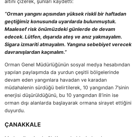
alt
ını
çizerek,
şunları kaydetti:
“Orman yangını a
ç
ısından y
üksek riskli bir haftadan
geçti
ğimiz konusunda uyarılarda bulunmuştuk.
Maalesef risk
önümüzdeki günlerde de devam
edecek. Lütfen, d
ışarıda ateş ve anız yakmayalım.
Sigara izmariti atmayalım. Yangına sebebiyet verecek
davranışlardan ka
ç
ınalım.”
Orman Genel M
üdürlü
ğ
ünün sosyal medya hesab
ından
yapılan paylaşımda da yurdun
çe
şitli b
ölgelerinde
devam eden yang
ınlara havadan ve karadan
m
üdahalenin sürdü
ğ
ü belirtilerek, 10 yang
ından 7’sinin
enerjisi d
ü
ş
ürüldü
ğ
ünü, bu 10 yang
ından 8’inin ise
orman dışı alanlarda başlayarak ormana sirayet ettiğini
duyurdu.
ÇANAKKALE