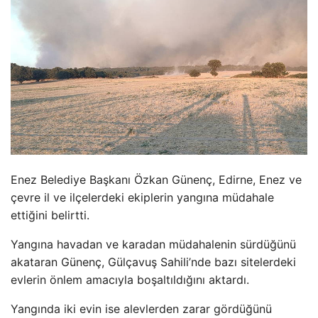
Enez Belediye Başkanı
Özkan Günenç, Edirne, Enez ve
çevre il ve ilçelerdeki ekiplerin yang
ına m
üdahale
etti
ğini belirtti.
Yangına havadan ve karadan m
üdahalenin sürdü
ğ
ünü
akataran Günenç, Gülçavu
ş Sahili’nde bazı sitelerdeki
evlerin
önlem amac
ıyla boşaltıldığını aktardı.
Yangında iki evin ise alevlerden zarar g
ördü
ğ
ünü