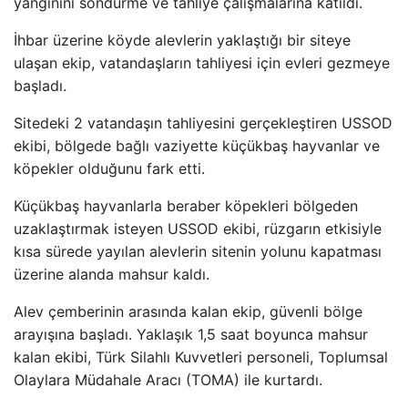
yang
ınını s
öndürme ve tahliye çal
ışmalarına katıldı.
İhbar
üzerine köyde alevlerin yakla
ştığı bir siteye
ulaşan ekip, vatandaşların tahliyesi i
çin evleri gezmeye
ba
şladı.
Sitedeki 2 vatandaşın tahliyesini ger
çekle
ştiren USSOD
ekibi, b
ölgede ba
ğlı vaziyette k
üçükba
ş hayvanlar ve
k
öpekler oldu
ğunu fark etti.
K
üçükba
ş hayvanlarla beraber k
öpekleri bölgeden
uzakla
ştırmak isteyen USSOD ekibi, r
üzgar
ın etkisiyle
kısa s
ürede yay
ılan alevlerin sitenin yolunu kapatması
üzerine alanda mahsur kald
ı.
Alev
çemberinin aras
ında kalan ekip, g
üvenli bölge
aray
ışına başladı. Yaklaşık 1,5 saat boyunca mahsur
kalan ekibi, T
ürk Silahl
ı Kuvvetleri personeli, Toplumsal
Olaylara M
üdahale Arac
ı (TOMA) ile kurtardı.