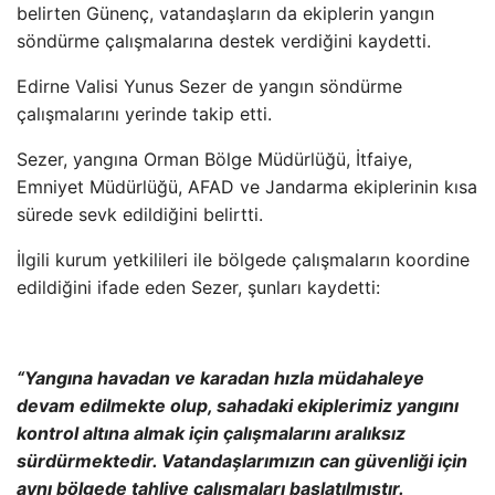
belirten Günenç, vatanda
şların da ekiplerin yangın
s
öndürme çal
ışmalarına destek verdiğini kaydetti.
Edirne Valisi Yunus Sezer de yangın s
öndürme
çal
ışmalarını yerinde takip etti.
Sezer, yangına Orman B
ölge Müdürlü
ğ
ü,
İtfaiye,
Emniyet M
üdürlü
ğ
ü, AFAD ve Jandarma ekiplerinin k
ısa
s
ürede sevk edildi
ğini belirtti.
İlgili kurum yetkilileri ile b
ölgede çal
ışmaların koordine
edildiğini ifade eden Sezer, şunları kaydetti:
“Yangına havadan ve karadan hızla m
üdahaleye
devam edilmekte olup, sahadaki ekiplerimiz yang
ını
kontrol altına almak i
çin çal
ışmalarını aralıksız
s
ürdürmektedir. Vatanda
şlarımızın can g
üvenli
ği i
çin
ayn
ı b
ölgede tahliye çal
ışmaları başlatılmıştır.