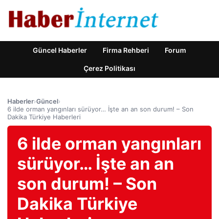
Güncel Haberler
Firma Rehberi
Forum
Çerez Politikası
Haberler
›
Güncel
›
6 ilde orman yangınları sürüyor… İşte an an son durum! – Son
Dakika Türkiye Haberleri
6 ilde orman yangınları
sürüyor… İşte an an
son durum! – Son
Dakika Türkiye