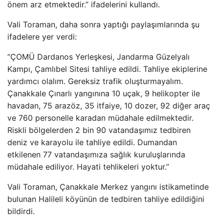
önem arz etmektedir.” ifadelerini kulland
ı.
Vali Toraman, daha sonra yaptığı paylaşımlarında şu
ifadelere yer verdi:
“
ÇOMÜ Dardanos Yerle
şkesi, Jandarma G
üzelyal
ı
Kampı,
Çaml
ıbel Sitesi tahliye edildi. Tahliye ekiplerine
yardımcı olalım. Gereksiz trafik oluşturmayalım.
Çanakkale Ç
ınarlı yangınına 10 u
çak, 9 helikopter ile
havadan, 75 arazöz, 35 itfaiye, 10 dozer, 92 di
ğer ara
ç
ve 760 personelle karadan müdahale edilmektedir.
Riskli bölgelerden 2 bin 90 vatanda
şımız tedbiren
deniz ve karayolu ile tahliye edildi. Dumandan
etkilenen 77 vatandaşımıza sağlık kuruluşlarında
m
üdahale ediliyor. Hayati tehlikeleri yoktur.”
Vali Toraman, Çanakkale Merkez yang
ını istikametinde
bulunan Halileli k
öyünün de tedbiren tahliye edildi
ğini
bildirdi.