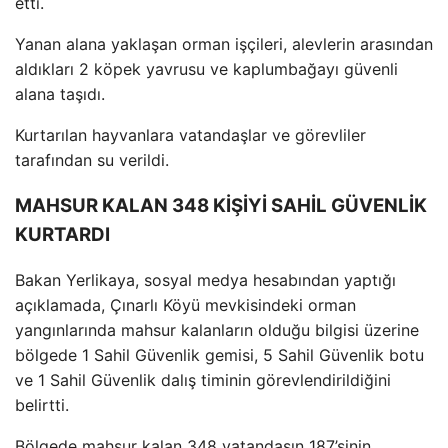
etti.
Yanan alana yaklaşan orman iş
çileri, alevlerin aras
ından
aldıkları 2 k
öpek yavrusu ve kaplumba
ğayı g
üvenli
alana ta
şıdı.
Kurtarılan hayvanlara vatandaşlar ve g
örevliler
taraf
ından su verildi.
MAHSUR KALAN 348 KİŞİYİ SAHİL GÜVENLİK
KURTARDI
Bakan Yerlikaya, sosyal medya hesabından yaptığı
a
ç
ıklamada,
Ç
ınarlı K
öyü mevkisindeki orman
yang
ınlarında mahsur kalanların olduğu bilgisi
üzerine
bölgede 1 Sahil Güvenlik gemisi, 5 Sahil Güvenlik botu
ve 1 Sahil Güvenlik dal
ış timinin g
örevlendirildi
ğini
belirtti.
B
ölgede mahsur kalan 348 vatanda
şın 187’sinin