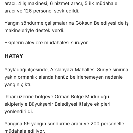
arac
ı, 4 iş makinesi, 6 hizmet aracı, 5 ilk m
üdahale
arac
ı ve 126 personel sevk edildi.
Yangın s
öndürme çal
ışmalarına G
öksun Belediyesi de i
ş
makineleriyle destek verdi.
Ekiplerin alevlere m
üdahalesi sürüyor.
HATAY
Yaylada
ğı il
çesinde, Arslanyaz
ı Mahallesi Suriye sınırına
yakın ormanlık alanda hen
üz belirlenemeyen nedenle
yang
ın
ç
ıktı.
İhbar
üzerine bölgeye Orman Bölge Müdürlü
ğ
ü
ekipleriyle Büyük
şehir Belediyesi itfaiye ekipleri
y
önlendirildi.
Yang
ına 69 yangın s
öndürme arac
ı ve 200 personelle
m
üdahale ediliyor.