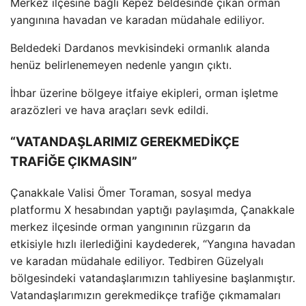
Merkez ilçesine ba
ğlı Kepez beldesinde
ç
ıkan orman
yangınına havadan ve karadan m
üdahale ediliyor.
Beldedeki Dardanos mevkisindeki ormanl
ık alanda
hen
üz belirlenemeyen nedenle yang
ın
ç
ıktı.
İhbar
üzerine bölgeye itfaiye ekipleri, orman i
şletme
araz
özleri ve hava araçlar
ı sevk edildi.
“VATANDAŞLARIMIZ GEREKMEDİKÇE
TRAFİĞE ÇIKMASIN”
Çanakkale Valisi Ömer Toraman, sosyal medya
platformu X hesab
ından yaptığı paylaşımda,
Çanakkale
merkez ilçesinde orman yang
ınının r
üzgar
ın da
etkisiyle hızlı ilerlediğini kaydederek, “Yangına havadan
ve karadan m
üdahale ediliyor. Tedbiren Güzelyal
ı
b
ölgesindeki vatanda
şlarımızın tahliyesine başlanmıştır.
Vatandaşlarımızın gerekmedik
çe trafi
ğe
ç
ıkmamaları