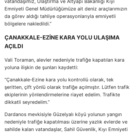
vatanda
şımız, Ulaştırma ve Altyapı Bakanlığı Kıyı
Emniyeti Genel M
üdürlü
ğ
ümüze ait deniz araçlar
ımızın
da g
örev ald
ığı tahliye operasyonlarıyla emniyetli
b
ölgelere nakledildi.”
ÇANAKKALE-EZİNE KARA YOLU ULAŞIMA
AÇILDI
Vali Toraman, alevler nedeniyle trafiğe kapatılan kara
yoluna ilişkin de şunları kaydetti:
“
Çanakkale-Ezine kara yolu kontrollü olarak, tek
şeritten,
çift yönlü olarak trafi
ğe a
ç
ılmıştır. L
ütfen trafik
ekiplerinin yönlendirmelerine riayet edelim. Trafikte
dikkatli seyredelim.”
Dardanos mevkisiyle Güzelyal
ı k
öyü yolunun yang
ın
nedeniyle trafiğe kapatılması
üzerine yazl
ık evlerde ve
sahilde kalan vatandaşlar, Sahil G
üvenlik, K
ıyı Emniyeti