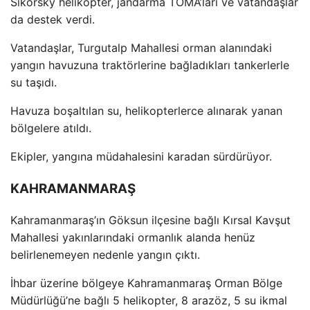
Sikorsky helikopter, jandarma TOMA’ları ve vatandaşlar
da destek verdi.
Vatandaşlar, Turgutalp Mahallesi orman alanındaki
yangın havuzuna trakt
örlerine ba
ğladıkları tankerlerle
su taşıdı.
Havuza boşaltılan su, helikopterlerce alınarak yanan
b
ölgelere at
ıldı.
Ekipler, yangına m
üdahalesini karadan sürdürüyor.
KAHRAMANMARAŞ
Kahramanmaraş’ın G
öksun ilçesine ba
ğlı Kırsal Kavşut
Mahallesi yakınlarındaki ormanlık alanda hen
üz
belirlenemeyen nedenle yang
ın
ç
ıktı.
İhbar
üzerine bölgeye Kahramanmara
ş Orman B
ölge
Müdürlü
ğ
ü’ne ba
ğlı 5 helikopter, 8 araz
öz, 5 su ikmal