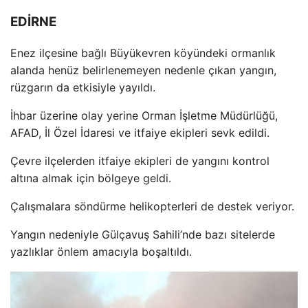
EDİRNE
Enez il
çesine ba
ğlı B
üyükevren köyündeki ormanl
ık
alanda hen
üz belirlenemeyen nedenle ç
ıkan yangın,
r
üzgar
ın da etkisiyle yayıldı.
İhbar
üzerine olay yerine Orman
İşletme M
üdürlü
ğ
ü,
AFAD,
İl
Özel
İdaresi ve itfaiye ekipleri sevk edildi.
Çevre ilçelerden itfaiye ekipleri de yang
ını kontrol
altına almak i
çin bölgeye geldi.
Çal
ışmalara s
öndürme helikopterleri de destek veriyor.
Yang
ın nedeniyle G
ülçavu
ş Sahili’nde bazı sitelerde
yazlıklar
önlem amac
ıyla boşaltıldı.