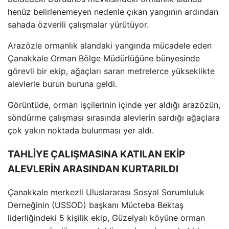
hen
üz belirlenemeyen nedenle ç
ıkan yangının ardından
sahada
özverili çal
ışmalar y
ürütüyor.
Arazözle ormanl
ık alandaki yangında m
ücadele eden
Çanakkale Orman Bölge Müdürlü
ğ
üne bünyesinde
görevli bir ekip, a
ğa
çlar
ı saran metrelerce y
ükseklikte
alevlerle burun buruna geldi.
Görüntüde, orman i
ş
çilerinin içinde yer ald
ığı araz
özün,
söndürme çal
ışması sırasında alevlerin sardığı ağa
çlara
çok yak
ın noktada bulunması yer aldı.
TAHLİYE ÇALIŞMASINA KATILAN EKİP
ALEVLERİN ARASINDAN KURTARILDI
Çanakkale merkezli Uluslararas
ı Sosyal Sorumluluk
Derneğinin (USSOD) başkanı M
ücteba Bekta
ş
liderliğindeki 5 kişilik ekip, G
üzelyal
ı k
öyüne orman