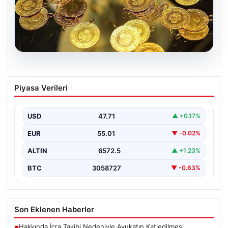
05.08.2026
(Özet) Sparta Prag – Olympique Lyon
Piyasa Verileri
Maçı Özeti ve Tüm Önemli Anları
USD
47.71
▲ +0.17%
EUR
55.01
▼ -0.02%
ALTIN
6572.5
▲ +1.23%
BTC
3058727
▼ -0.63%
Son Eklenen Haberler
Hakkında İcra Takibi Nedeniyle Avukatın Katledilmesi
■