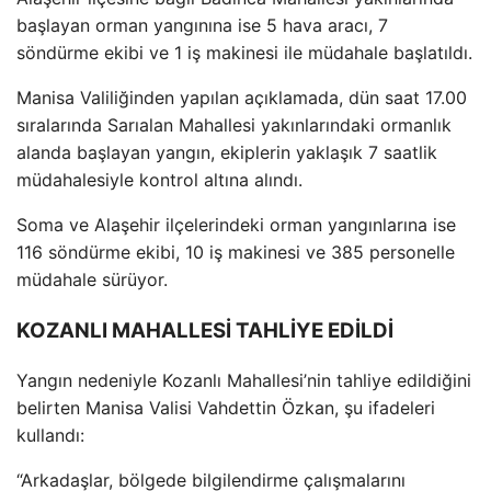
başlayan orman yangınına ise 5 hava aracı, 7
s
öndürme ekibi ve 1 i
ş makinesi ile m
üdahale ba
şlatıldı.
Manisa Valiliğinden yapılan a
ç
ıklamada, d
ün saat 17.00
s
ıralarında Sarıalan Mahallesi yakınlarındaki ormanlık
alanda başlayan yangın, ekiplerin yaklaşık 7 saatlik
m
üdahalesiyle kontrol alt
ına alındı.
Soma ve Alaşehir il
çelerindeki orman yang
ınlarına ise
116 s
öndürme ekibi, 10 i
ş makinesi ve 385 personelle
m
üdahale sürüyor.
KOZANLI MAHALLESİ TAHLİYE EDİLDİ
Yangın nedeniyle Kozanlı Mahallesi’nin tahliye edildiğini
belirten Manisa Valisi Vahdettin
Özkan,
şu ifadeleri
kullandı:
“Arkadaşlar, b
ölgede bilgilendirme çal
ışmalarını