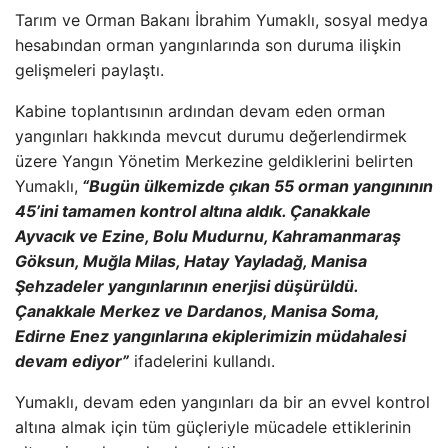
Tar
ım ve Orman Bakanı İbrahim Yumaklı, sosyal medya
hesabından orman yangınlarında son duruma ilişkin
gelişmeleri paylaştı.
Kabine toplantısının ardından devam eden orman
yangınları hakkında mevcut durumu değerlendirmek
üzere Yang
ın Y
önetim Merkezine geldiklerini belirten
Yumakl
ı,
“Bug
ün ülkemizde ç
ıkan 55 orman yangınının
45’ini tamamen kontrol altına aldık.
Çanakkale
Ayvac
ık ve Ezine, Bolu Mudurnu, Kahramanmaraş
G
öksun, Mu
ğla Milas, Hatay Yayladağ, Manisa
Şehzadeler yangınlarının enerjisi d
ü
ş
ürüldü.
Çanakkale Merkez ve Dardanos, Manisa Soma,
Edirne Enez yang
ınlarına ekiplerimizin m
üdahalesi
devam ediyor”
ifadelerini kulland
ı.
Yumaklı, devam eden yangınları da bir an evvel kontrol
altına almak i
çin tüm güçleriyle mücadele ettiklerinin