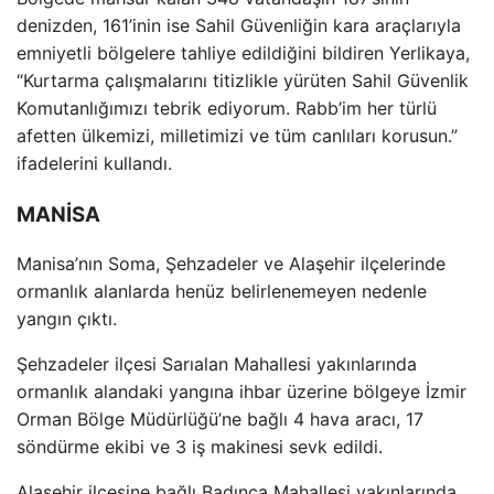
denizden, 161’inin ise Sahil G
üvenli
ğin kara ara
çlar
ıyla
emniyetli b
ölgelere tahliye edildi
ğini bildiren Yerlikaya,
“Kurtarma
çal
ışmalarını titizlikle y
ürüten Sahil Güvenlik
Komutanl
ığımızı tebrik ediyorum. Rabb’im her t
ürlü
afetten ülkemizi, milletimizi ve tüm canl
ıları korusun.”
ifadelerini kullandı.
MANİSA
Manisa’nın Soma, Şehzadeler ve Alaşehir il
çelerinde
ormanl
ık alanlarda hen
üz belirlenemeyen nedenle
yang
ın
ç
ıktı.
Şehzadeler il
çesi Sar
ıalan Mahallesi yakınlarında
ormanlık alandaki yangına ihbar
üzerine bölgeye
İzmir
Orman B
ölge Müdürlü
ğ
ü’ne ba
ğlı 4 hava aracı, 17
s
öndürme ekibi ve 3 i
ş makinesi sevk edildi.
Alaşehir il
çesine ba
ğlı Badınca Mahallesi yakınlarında