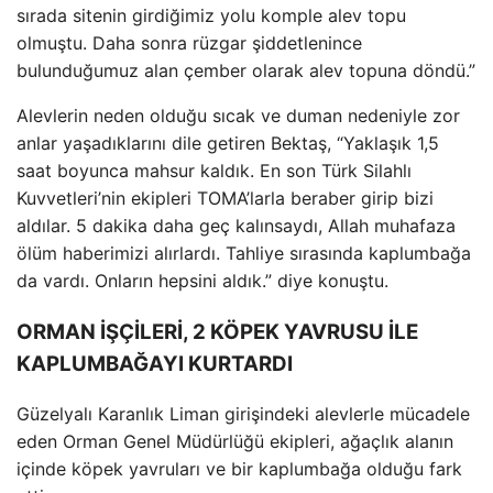
sırada sitenin girdiğimiz yolu komple alev topu
olmuştu. Daha sonra r
üzgar
şiddetlenince
bulunduğumuz alan
çember olarak alev topuna döndü.”
Alevlerin neden oldu
ğu sıcak ve duman nedeniyle zor
anlar yaşadıklarını dile getiren Bektaş, “Yaklaşık 1,5
saat boyunca mahsur kaldık. En son T
ürk Silahl
ı
Kuvvetleri’nin ekipleri TOMA’larla beraber girip bizi
aldılar. 5 dakika daha ge
ç kal
ınsaydı, Allah muhafaza
ölüm haberimizi al
ırlardı. Tahliye sırasında kaplumbağa
da vardı. Onların hepsini aldık.” diye konuştu.
ORMAN İŞÇİLERİ, 2 KÖPEK YAVRUSU İLE
KAPLUMBAĞAYI KURTARDI
G
üzelyal
ı Karanlık Liman girişindeki alevlerle m
ücadele
eden Orman Genel Müdürlü
ğ
ü ekipleri, a
ğa
çl
ık alanın
i
çinde köpek yavrular
ı ve bir kaplumbağa olduğu fark