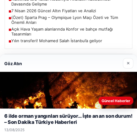
Davasında Gelişme
7 Nisan 2026 Güncel Altın Fiyatları ve Analizi
■
(Özet) Sparta Prag – Olympique Lyon Maçı Özeti ve Tüm
■
Önemli Anları
Açık Hava Yaşam alanlarında Konfor ve bahçe mutfağı
■
Tasarımları
Yılın transferi! Mohamed Salah İstanbul’a geliyor
■
Güncel
×
Göz Atın
06/08/2026
Güncel Haberler
Web sitemizi nasıl kullandığınızı daha iyi anlayabilmek,
Hakkında İcra Takibi Nedeniyle Avukatın Katledilmesi
Davasında Gelişme
deneyiminizi kişiselleştirmek ve geliştirmek amacıyla çerezler
6 ilde orman yangınları sürüyor… İşte an an son durum!
kullanıyoruz.
Çerez Politikamız
– Son Dakika Türkiye Haberleri
Reddet
Kabul Et
13/08/2025