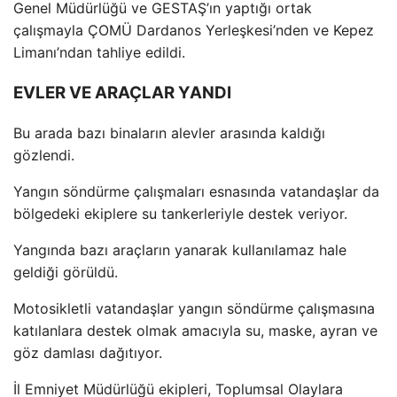
Genel M
üdürlü
ğ
ü ve GESTA
Ş’ın yaptığı ortak
çal
ışmayla
ÇOMÜ Dardanos Yerle
şkesi’nden ve Kepez
Limanı’ndan tahliye edildi.
EVLER VE ARAÇLAR YANDI
Bu arada bazı binaların alevler arasında kaldığı
g
özlendi.
Yang
ın s
öndürme çal
ışmaları esnasında vatandaşlar da
b
ölgedeki ekiplere su tankerleriyle destek veriyor.
Yang
ında bazı ara
çlar
ın yanarak kullanılamaz hale
geldiği g
örüldü.
Motosikletli vatanda
şlar yangın s
öndürme çal
ışmasına
katılanlara destek olmak amacıyla su, maske, ayran ve
g
öz damlas
ı dağıtıyor.
İl Emniyet M
üdürlü
ğ
ü ekipleri, Toplumsal Olaylara