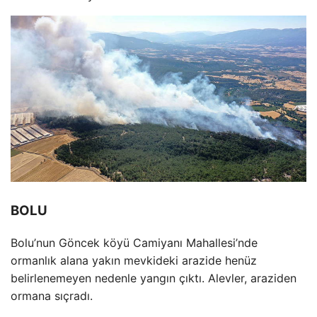
BOLU
Bolu’nun Göncek köyü Camiyan
ı Mahallesi’nde
ormanlık alana yakın mevkideki arazide hen
üz
belirlenemeyen nedenle yang
ın
ç
ıktı. Alevler, araziden
ormana sı
çrad
ı.