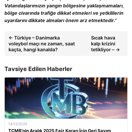
Vatandaşlarımızın yangın b
ölgesine yakla
şmamaları,
b
ölge civar
ında trafiğe dikkat etmeleri ve yetkililerin
uyarılarını dikkate almaları
önem arz etmektedir.”
← Türkiye – Danimarka
Sıcak hava
voleybol maçı ne zaman, saat
kalp krizini
kaçta, hangi kanalda?
tetikliyor – →
Tavsiye Edilen Haberler
14/12/2025
TCMB’nin Aralık 2025 Faiz Kararı İçin Geri Sayım