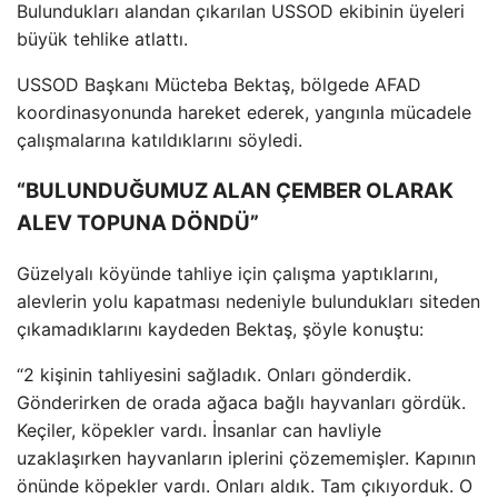
Bulundukları alandan
ç
ıkarılan USSOD ekibinin
üyeleri
büyük tehlike atlatt
ı.
USSOD Başkanı M
ücteba Bekta
ş, b
ölgede AFAD
koordinasyonunda hareket ederek, yang
ınla m
ücadele
çal
ışmalarına katıldıklarını s
öyledi.
“BULUNDUĞUMUZ ALAN ÇEMBER OLARAK
ALEV TOPUNA DÖNDÜ”
Güzelyal
ı k
öyünde tahliye için çal
ışma yaptıklarını,
alevlerin yolu kapatması nedeniyle bulundukları siteden
ç
ıkamadıklarını kaydeden Bektaş, ş
öyle konu
ştu:
“2 kişinin tahliyesini sağladık. Onları g
önderdik.
Gönderirken de orada a
ğaca bağlı hayvanları g
ördük.
Keçiler, köpekler vard
ı. İnsanlar can havliyle
uzaklaşırken hayvanların iplerini
çözememi
şler. Kapının
önünde köpekler vard
ı. Onları aldık. Tam
ç
ıkıyorduk. O