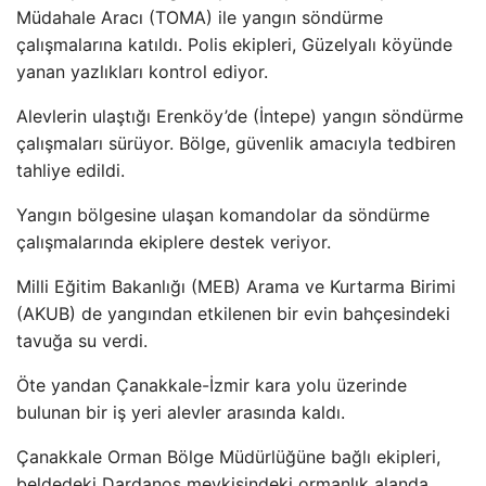
Müdahale Arac
ı (TOMA) ile yangın s
öndürme
çal
ışmalarına katıldı. Polis ekipleri, G
üzelyal
ı k
öyünde
yanan yazl
ıkları kontrol ediyor.
Alevlerin ulaştığı Erenk
öy’de (
İntepe) yangın s
öndürme
çal
ışmaları s
ürüyor. Bölge, güvenlik amac
ıyla tedbiren
tahliye edildi.
Yangın b
ölgesine ula
şan komandolar da s
öndürme
çal
ışmalarında ekiplere destek veriyor.
Milli Eğitim Bakanlığı (MEB) Arama ve Kurtarma Birimi
(AKUB) de yangından etkilenen bir evin bah
çesindeki
tavu
ğa su verdi.
Öte yandan Çanakkale-
İzmir kara yolu
üzerinde
bulunan bir i
ş yeri alevler arasında kaldı.
Çanakkale Orman Bölge Müdürlü
ğ
üne ba
ğlı ekipleri,
beldedeki Dardanos mevkisindeki ormanlık alanda