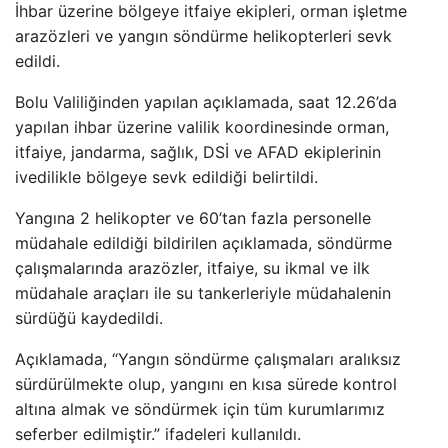
İhbar
üzerine bölgeye itfaiye ekipleri, orman i
şletme
araz
özleri ve yang
ın s
öndürme helikopterleri sevk
edildi.
Bolu Valili
ğinden yapılan a
ç
ıklamada, saat 12.26’da
yapılan ihbar
üzerine valilik koordinesinde orman,
itfaiye, jandarma, sa
ğlık, DSİ ve AFAD ekiplerinin
ivedilikle b
ölgeye sevk edildi
ği belirtildi.
Yangına 2 helikopter ve 60’tan fazla personelle
m
üdahale edildi
ği bildirilen a
ç
ıklamada, s
öndürme
çal
ışmalarında araz
özler, itfaiye, su ikmal ve ilk
müdahale araçlar
ı ile su tankerleriyle m
üdahalenin
sürdü
ğ
ü kaydedildi.
Aç
ıklamada, “Yangın s
öndürme çal
ışmaları aralıksız
s
ürdürülmekte olup, yang
ını en kısa s
ürede kontrol
alt
ına almak ve s
öndürmek için tüm kurumlar
ımız
seferber edilmiştir.” ifadeleri kullanıldı.