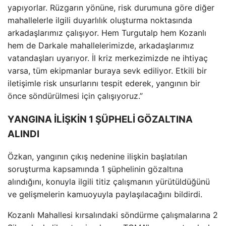
yapıyorlar. R
üzgar
ın y
önüne, risk durumuna göre di
ğer
mahallelerle ilgili duyarlılık oluşturma noktasında
arkadaşlarımız
çal
ışıyor. Hem Turgutalp hem Kozanlı
hem de Darkale mahallelerimizde, arkadaşlarımız
vatandaşları uyarıyor. İl kriz merkezimizde ne ihtiya
ç
varsa, tüm ekipmanlar buraya sevk ediliyor. Etkili bir
ileti
şimle risk unsurlarını tespit ederek, yangının bir
önce söndürülmesi için çal
ışıyoruz.”
YANGINA İLİŞKİN 1 ŞÜPHELİ GÖZALTINA
ALINDI
Özkan, yang
ının
ç
ıkış nedenine ilişkin başlatılan
soruşturma kapsamında 1 ş
üphelinin gözalt
ına
alındığını, konuyla ilgili titiz
çal
ışmanın y
ürütüldü
ğ
ünü
ve geli
şmelerin kamuoyuyla paylaşılacağını bildirdi.
Kozanlı Mahallesi kırsalındaki s
öndürme çal
ışmalarına 2