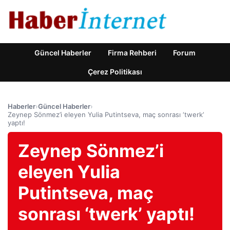
Güncel Haberler
Firma Rehberi
Forum
Çerez Politikası
Haberler
›
Güncel Haberler
›
Zeynep Sönmez’i eleyen Yulia Putintseva, maç sonrası ‘twerk’
yaptı!
Zeynep Sönmez’i
eleyen Yulia
Putintseva, maç
sonrası ‘twerk’ yaptı!