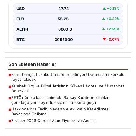
İnternet dünyasında insanların güvenli bir şekilde irtibat
oluşturması ciddi bir hassasiyet barındırmaktadır.
USD
47.74
▲ +0.18%
Günümüzde birçok…
EUR
55.25
▲ +0.32%
ALTIN
6660.6
▲ +2.59%
BTC
3092000
▼ -0.07%
Son Eklenen Haberler
Fenerbahçe, Lukaku transferini bitiriyor! Defansların korkulu
■
rüyası olacak
Kelebek.Org İle Dijital İletişimin Güvenli Adresi Ve Muhabbet
■
Deneyimi
FETÖ’nün suikast timindeki Burkay Karatepe silahları
■
gömdüğü yeri söyledi, ekipler harekete geçti
Hakkında İcra Takibi Nedeniyle Avukatın Katledilmesi
■
Davasında Gelişme
7 Nisan 2026 Güncel Altın Fiyatları ve Analizi
■