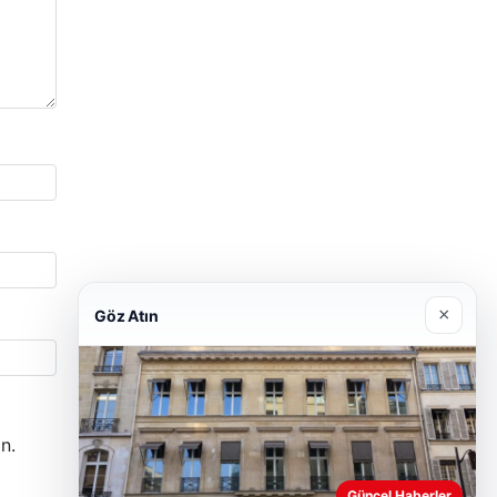
×
Göz Atın
n.
Güncel Haberler