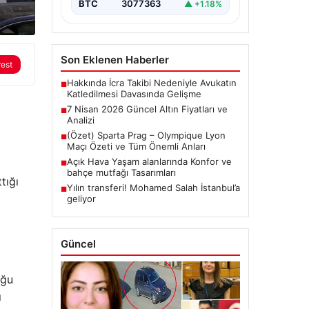
BTC
3077363
▲ +1.18%
Son Eklenen Haberler
rest
Hakkında İcra Takibi Nedeniyle Avukatın
■
Katledilmesi Davasında Gelişme
7 Nisan 2026 Güncel Altın Fiyatları ve
■
Analizi
(Özet) Sparta Prag – Olympique Lyon
■
Maçı Özeti ve Tüm Önemli Anları
Açık Hava Yaşam alanlarında Konfor ve
■
bahçe mutfağı Tasarımları
tığı
Yılın transferi! Mohamed Salah İstanbul’a
■
geliyor
Güncel
uğu
ı