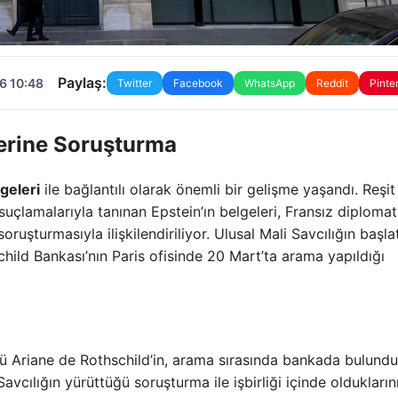
Paylaş:
6 10:48
Twitter
Facebook
WhatsApp
Reddit
Pinte
zerine Soruşturma
geleri
ile bağlantılı olarak önemli bir gelişme yaşandı. Reşit
suçlamalarıyla tanınan Epstein’ın belgeleri, Fransız diplomat
uşturmasıyla ilişkilendiriliyor. Ulusal Mali Savcılığın başlat
ld Bankası’nın Paris ofisinde 20 Mart’ta arama yapıldığı
 Ariane de Rothschild’in, arama sırasında bankada bulund
avcılığın yürüttüğü soruşturma ile işbirliği içinde oldukların