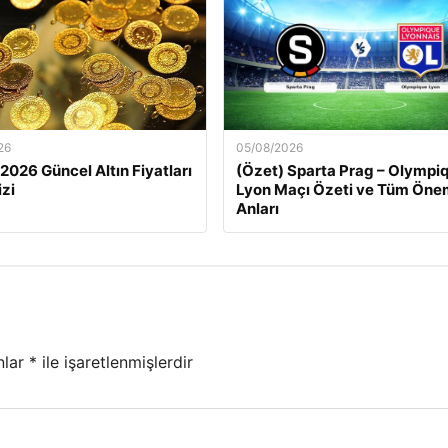
26
05/08/2026
 2026 Güncel Altın Fiyatları
(Özet) Sparta Prag – Olympi
izi
Lyon Maçı Özeti ve Tüm Önem
Anları
nlar
*
ile işaretlenmişlerdir