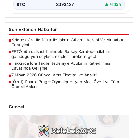
BTC
3093437
▲ +1.12%
Son Eklenen Haberler
Kelebek.Org İle Dijital İletişimin Güvenli Adresi Ve Muhabbet
■
Deneyimi
FETÖ’nün suikast timindeki Burkay Karatepe silahları
■
gömdüğü yeri söyledi, ekipler harekete geçti
Hakkında İcra Takibi Nedeniyle Avukatın Katledilmesi
■
Davasında Gelişme
7 Nisan 2026 Güncel Altın Fiyatları ve Analizi
■
(Özet) Sparta Prag – Olympique Lyon Maçı Özeti ve Tüm
■
Önemli Anları
Güncel