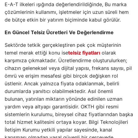
E-A-T ilkeleri ışığında değerlendirildiğinde, Bu marka
çözümlerinin kullanımı, işletmeler için uzun süreli hem
de bütçe etkin bir yatırım biçiminde kabul görülür.
En
Güncel
Telsiz Ücretleri
Ve
Değerlendirme
Sektörde tetkik gerçekleştiren pek çok müşterinin
temel merak ettiği konu ise
telsiz fiyatları
olarak
karşımıza çıkmaktadır. Ücretlendirme oluşturulurken;
cihazın geleneksel veya dijital yapısı, frekans sayısı, pil
ömrü ve erişim mesafesi gibi birçok değişken rol
üstlenir. Ancak yalnızca fiyata odaklanmak, belirli
durumlarda yanıltıcı olabilmektedir. Asıl önemli
bulunan, yatırılan miktarın yönünde edinilen uzman
yardım veya altyapı garantisidir. OKTH gibi resmi
sistemlerin kurulumu, bireysel cihaz fiyatlarından başka
total hizmet kalitesini ortaya koyar. Bilgi Teknolojileri
İletişim Kurumu yetkili yapılar sayesinde, kanal
karışması olmadan yasal güvenli bir çerçevede