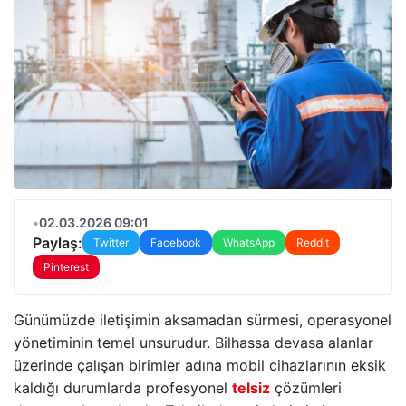
•
02.03.2026 09:01
Paylaş:
Twitter
Facebook
WhatsApp
Reddit
Pinterest
Günümüzde iletişimin aksamadan sürmesi, operasyonel
yönetiminin temel unsurudur. Bilhassa devasa alanlar
üzerinde çalışan birimler adına mobil cihazlarının eksik
kaldığı durumlarda profesyonel
telsiz
çözümleri