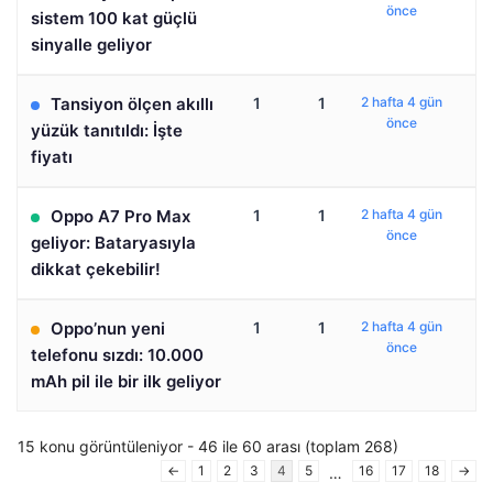
önce
sistem 100 kat güçlü
sinyalle geliyor
Tansiyon ölçen akıllı
1
1
2 hafta 4 gün
önce
yüzük tanıtıldı: İşte
fiyatı
Oppo A7 Pro Max
1
1
2 hafta 4 gün
önce
geliyor: Bataryasıyla
dikkat çekebilir!
Oppo’nun yeni
1
1
2 hafta 4 gün
önce
telefonu sızdı: 10.000
mAh pil ile bir ilk geliyor
15 konu görüntüleniyor - 46 ile 60 arası (toplam 268)
←
1
2
3
4
5
16
17
18
→
…