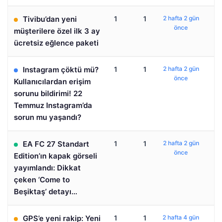
Tivibu’dan yeni
1
1
2 hafta 2 gün
önce
müşterilere özel ilk 3 ay
ücretsiz eğlence paketi
Instagram çöktü mü?
1
1
2 hafta 2 gün
önce
Kullanıcılardan erişim
sorunu bildirimi! 22
Temmuz Instagram’da
sorun mu yaşandı?
EA FC 27 Standart
1
1
2 hafta 2 gün
önce
Edition’ın kapak görseli
yayımlandı: Dikkat
çeken ‘Come to
Beşiktaş’ detayı…
GPS’e yeni rakip: Yeni
1
1
2 hafta 4 gün