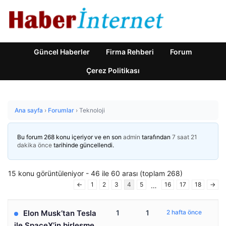
Güncel Haberler
Firma Rehberi
Forum
Çerez Politikası
Ana sayfa
›
Forumlar
›
Teknoloji
Bu forum 268 konu içeriyor ve en son
admin
tarafından
7 saat 21
dakika önce
tarihinde güncellendi.
15 konu görüntüleniyor - 46 ile 60 arası (toplam 268)
←
1
2
3
4
5
16
17
18
→
…
Elon Musk’tan Tesla
1
1
2 hafta önce
ile SpaceX’in birleşme