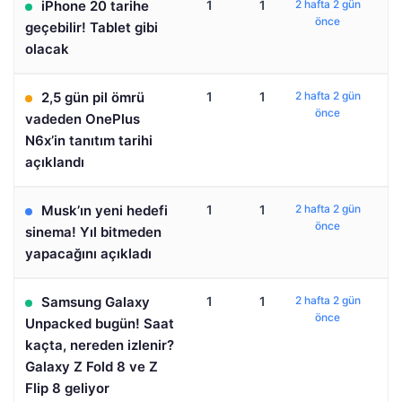
iPhone 20 tarihe
1
1
2 hafta 2 gün
önce
geçebilir! Tablet gibi
olacak
2,5 gün pil ömrü
1
1
2 hafta 2 gün
önce
vadeden OnePlus
N6x’in tanıtım tarihi
açıklandı
Musk’ın yeni hedefi
1
1
2 hafta 2 gün
önce
sinema! Yıl bitmeden
yapacağını açıkladı
Samsung Galaxy
1
1
2 hafta 2 gün
önce
Unpacked bugün! Saat
kaçta, nereden izlenir?
Galaxy Z Fold 8 ve Z
Flip 8 geliyor