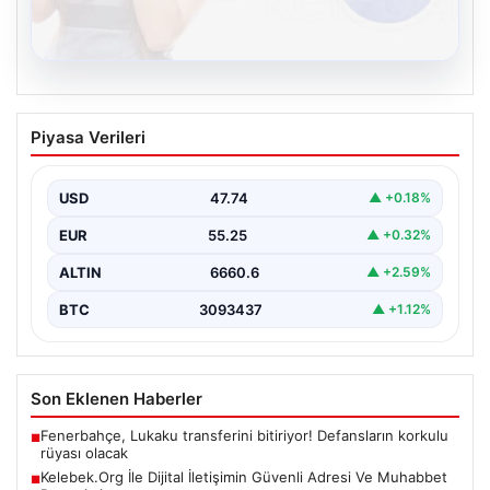
08.08.2026
Kelebek.Org İle Dijital İletişimin Güvenli
Piyasa Verileri
Adresi Ve Muhabbet Deneyimi
İnternet dünyasında insanların güvenli bir şekilde irtibat
oluşturması ciddi bir hassasiyet barındırmaktadır.
USD
47.74
▲ +0.18%
Günümüzde birçok…
EUR
55.25
▲ +0.32%
ALTIN
6660.6
▲ +2.59%
BTC
3093437
▲ +1.12%
Son Eklenen Haberler
Fenerbahçe, Lukaku transferini bitiriyor! Defansların korkulu
■
rüyası olacak
Kelebek.Org İle Dijital İletişimin Güvenli Adresi Ve Muhabbet
■