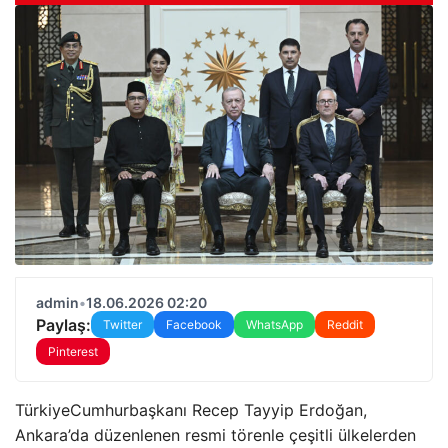
admin
•
18.06.2026 02:20
Paylaş:
Twitter
Facebook
WhatsApp
Reddit
Pinterest
TürkiyeCumhurbaşkanı Recep Tayyip Erdoğan,
Ankara’da düzenlenen resmi törenle çeşitli ülkelerden