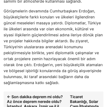
samimi bir atmosferde kutlanması sağlandı.
Görüşmelerin devamında Cumhurbaşkanı Erdoğan,
büyükelçilerle farklı konuları ve ülkeleri ilgilendiren
güncel meseleleri masaya yatırdı. Diplomatlar, Türkiye
ile ülkeleri arasında var olan ekonomik, kültürel ve
siyasi ilişkilerin güçlendirilmesi adına ileriye dönük plan
ve projeler hakkında bilgiler aktardı. Bu ziyaret,
Türkiye’nin uluslararası arenadaki konumunu
pekiştirmesiyle birlikte, yeni diplomatik çalışmalar ve
ortak projelere zemin hazırlayacak önemli bir adım
olarak öne çıktı. Erdoğan’ın, yeni büyükelçilik atamaları
ve bölgesel işbirliği konularında da görüş alışverişinde
bulunması, iki taraf arasındaki bağların daha da
sağlamlaşmasına katkı sağladı.
← Son dakika deprem mi oldu?
Ticaret
Az önce deprem nerede oldu?
Bakanlığı, Solar
İstanbul, Ankara, İzmir ve il il
Cam İthalatında