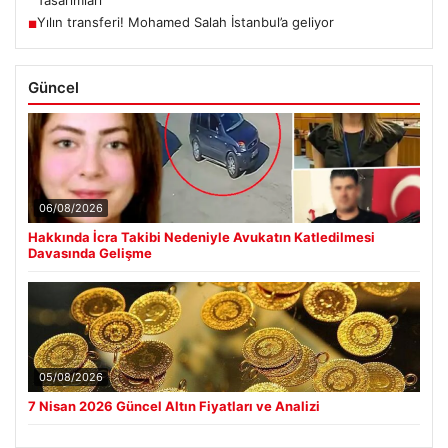
Yılın transferi! Mohamed Salah İstanbul’a geliyor
■
Güncel
06/08/2026
Hakkında İcra Takibi Nedeniyle Avukatın Katledilmesi
Davasında Gelişme
05/08/2026
7 Nisan 2026 Güncel Altın Fiyatları ve Analizi