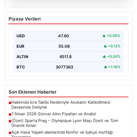
05.08.2026
7 Nisan 2026 Güncel Altın Fiyatları ve
Piyasa Verileri
Analizi
Altın piyasası, uluslararası jeopolitik gelişmeler ve
bölgesel gerilimler nedeniyle dalgalı seyirler yaşamaya
USD
47.60
▲ +0.06%
devam ediyor.…
EUR
55.08
▲ +0.12%
ALTIN
6511.8
▲ +0.24%
BTC
3077363
▲ +1.18%
Son Eklenen Haberler
Hakkında İcra Takibi Nedeniyle Avukatın Katledilmesi
■
Davasında Gelişme
7 Nisan 2026 Güncel Altın Fiyatları ve Analizi
■
(Özet) Sparta Prag – Olympique Lyon Maçı Özeti ve Tüm
■
Önemli Anları
Açık Hava Yaşam alanlarında Konfor ve bahçe mutfağı
■
Tasarımları