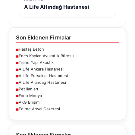
A Life Altındağ Hastanesi
Son Eklenen Firmalar
Hastaş Beton
■
Enes Kaplan Avukatlık Bürosu
■
Trend Yapı Akustik
■
A Life Ankara Hastanesi
■
A Life Pursaklar Hastanesi
■
A Life Altındağ Hastanesi
■
Pet İlanları
■
Feno Medya
■
AKG Bilişim
■
Edirne Ahval Gazetesi
■
Son Eklenen Firmalar