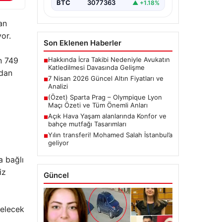
BTC
3077363
▲ +1.18%
an
or.
Son Eklenen Haberler
n 749
Hakkında İcra Takibi Nedeniyle Avukatın
■
Katledilmesi Davasında Gelişme
ndan
7 Nisan 2026 Güncel Altın Fiyatları ve
■
Analizi
(Özet) Sparta Prag – Olympique Lyon
■
Maçı Özeti ve Tüm Önemli Anları
Açık Hava Yaşam alanlarında Konfor ve
■
bahçe mutfağı Tasarımları
Yılın transferi! Mohamed Salah İstanbul’a
■
geliyor
a bağlı
iz
Güncel
gelecek