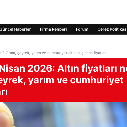
Güncel Haberler
Firma Rehberi
Forum
Çerez Politikas
ldu? Gram, çeyrek, yarım ve cumhuriyet altını alış satış fiyatları
8 Nisan 2026: Altın fiyatları n
eyrek, yarım ve cumhuriyet
rı