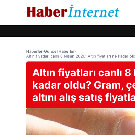
Haberler
›
Güncel Haberler
›
Altın fiyatları canlı 8 Nisan 2026: Altın fiyatları ne kadar o
Altın fiyatları canlı 
kadar oldu? Gram, ç
altını alış satış fiyatla