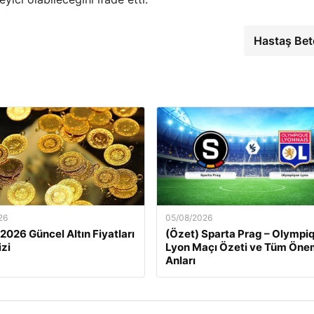
Hastaş Be
26
05/08/2026
 2026 Güncel Altın Fiyatları
(Özet) Sparta Prag – Olympi
izi
Lyon Maçı Özeti ve Tüm Önem
Anları