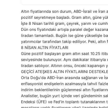
Altın fiyatlarında son durum, ABD-İsrail ve İran
pozitif seyretmeye başladı. Gram altın, güne yü
İşte 8 Nisan tarihli gram, çeyrek, yarım ve cumhuri
Dün ons fiyatındaki artışla paralel değer kazan
liradan tamamladı. Bugün ise güne yükselişle ba
yatırımcılar tarafından takip ediliyor. Peki, altı
8 NİSAN ALTIN FİYATLARI
Güne pozitif başlayan gram altın saat 10.25 itib
seviyesinde bulunuyor. Aynı dakikalar itibarıyla 
liradan satılıyor. Altının onsu, önceki kapanışı
GEÇİCİ ATEŞKES ALTIN FİYATLARINI DESTEKL
Orta Doğu'da ABD-İran arasında sağlanan ve İsrai
enflasyonist endişelerin azalmasıyla tahvil fai
indirim beklentilerinin güçlenmesi altın fiyatların
Analistler, bugün yurt içinde veri gündeminin sa
Endeksi (ÜFE) ve Fed'in toplantı tutanaklarının t
mesajların varlık fiyatlarının yönü üzerinde belirl