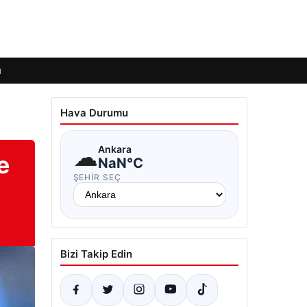
ı
Hava Durumu
☁
Ankara
e
NaN°C
ŞEHIR SEÇ
Bizi Takip Edin