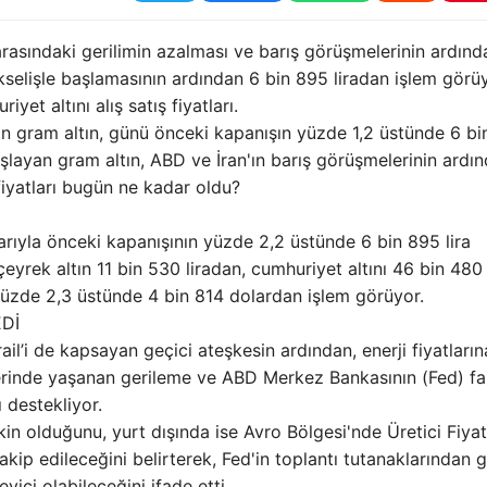
 arasındaki gerilimin azalması ve barış görüşmelerinin ardınd
kselişle başlamasının ardından 6 bin 895 liradan işlem görüy
yet altını alış satış fiyatları.
an gram altın, günü önceki kapanışın yüzde 1,2 üstünde 6 bi
şlayan gram altın, ABD ve İran'ın barış görüşmelerinin ardı
n fiyatları bugün ne kadar oldu?
arıyla önceki kapanışının yüzde 2,2 üstünde 6 bin 895 lira
çeyrek altın 11 bin 530 liradan, cumhuriyet altını 46 bin 480
n yüzde 2,3 üstünde 4 bin 814 dolardan işlem görüyor.
EDİ
l’i de kapsayan geçici ateşkesin ardından, enerji fiyatların
zlerinde yaşanan gerileme ve ABD Merkez Bankasının (Fed) fa
ı destekliyor.
kin olduğunu, yurt dışında ise Avro Bölgesi'nde Üretici Fiyat
akip edileceğini belirterek, Fed'in toplantı tutanaklarından 
eyici olabileceğini ifade etti.