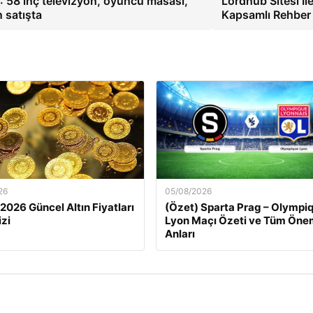
: 58 inç televizyon, oyuncu masası,
Lordhub Sitesi İl
 satışta
Kapsamlı Rehber
26
05/08/2026
 2026 Güncel Altın Fiyatları
(Özet) Sparta Prag – Olympi
izi
Lyon Maçı Özeti ve Tüm Önem
Anları