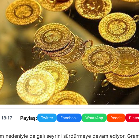
Paylaş:
 18:17
Twitter
Facebook
WhatsApp
Reddit
Pinte
rilim nedeniyle dalgalı seyrini sürdürmeye devam ediyor. Gram