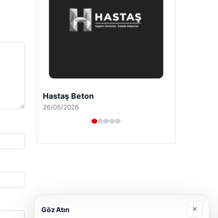
Enes Kaplan Avukatlık Bürosu
28/04/2026
×
Göz Atın