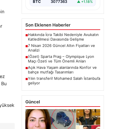
BTC
3077363
▲ +1.18%
in
Son Eklenen Haberler
ar
Hakkında İcra Takibi Nedeniyle Avukatın
■
Katledilmesi Davasında Gelişme
7 Nisan 2026 Güncel Altın Fiyatları ve
■
Analizi
(Özet) Sparta Prag – Olympique Lyon
■
Maçı Özeti ve Tüm Önemli Anları
Açık Hava Yaşam alanlarında Konfor ve
■
bahçe mutfağı Tasarımları
kez
Yılın transferi! Mohamed Salah İstanbul’a
■
. Bu
geliyor
Güncel
 yüksek