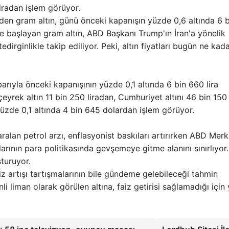
iradan işlem görüyor.
den gram altın, günü önceki kapanışın yüzde 0,6 altında 6 b
e başlayan gram altın, ABD Başkanı Trump'ın İran'a yönelik
edirginlikle takip ediliyor. Peki, altın fiyatları bugün ne kad
arıyla önceki kapanışının yüzde 0,1 altında 6 bin 660 lira
çeyrek altın 11 bin 250 liradan, Cumhuriyet altını 46 bin 150
 yüzde 0,1 altında 4 bin 645 dolardan işlem görüyor.
ralan petrol arzı, enflasyonist baskıları artırırken ABD Mer
ının para politikasında gevşemeye gitme alanını sınırlıyor
şturuyor.
iz artışı tartışmalarının bile gündeme gelebileceği tahmin
li liman olarak görülen altına, faiz getirisi sağlamadığı için