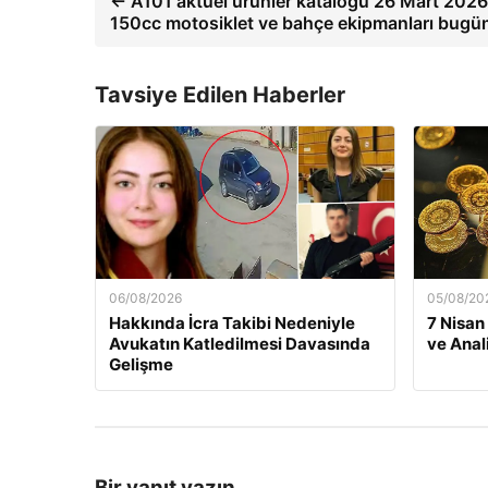
← A101 aktüel ürünler kataloğu 26 Mart 2026
150cc motosiklet ve bahçe ekipmanları bugün
Tavsiye Edilen Haberler
06/08/2026
05/08/20
Hakkında İcra Takibi Nedeniyle
7 Nisan
Avukatın Katledilmesi Davasında
ve Anal
Gelişme
Bir yanıt yazın