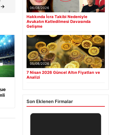
e
 →
06/08/2026
Hakkında İcra Takibi Nedeniyle
Avukatın Katledilmesi Davasında
Gelişme
05/08/2026
7 Nisan 2026 Güncel Altın Fiyatları ve
Analizi
que
li
Son Eklenen Firmalar