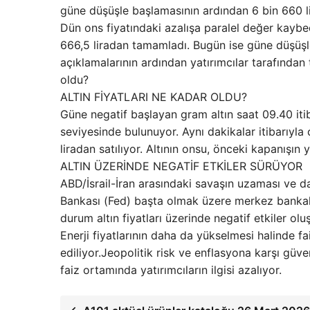
güne düşüşle başlamasının ardından 6 bin 660 l
Dün ons fiyatındaki azalışa paralel değer kaybe
666,5 liradan tamamladı. Bugün ise güne düşüşl
açıklamalarının ardından yatırımcılar tarafından t
oldu?
ALTIN FİYATLARI NE KADAR OLDU?
Güne negatif başlayan gram altın saat 09.40 itib
seviyesinde bulunuyor. Aynı dakikalar itibarıyla 
liradan satılıyor. Altının onsu, önceki kapanışın
ALTIN ÜZERİNDE NEGATİF ETKİLER SÜRÜYOR
ABD/İsrail-İran arasındaki savaşın uzaması ve da
Bankası (Fed) başta olmak üzere merkez bankalar
durum altın fiyatları üzerinde negatif etkiler olu
Enerji fiyatlarının daha da yükselmesi halinde fa
ediliyor.Jeopolitik risk ve enflasyona karşı güven
faiz ortamında yatırımcıların ilgisi azalıyor.