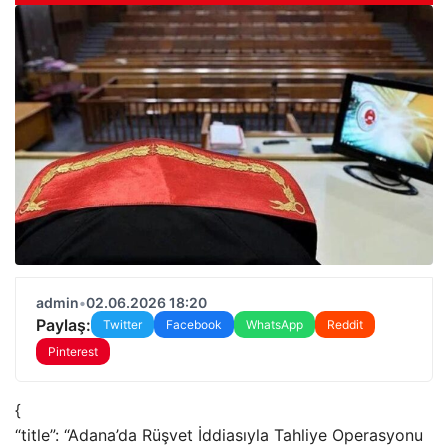
admin
•
02.06.2026 18:20
Paylaş:
Twitter
Facebook
WhatsApp
Reddit
Pinterest
{
“title”: “Adana’da Rüşvet İddiasıyla Tahliye Operasyonu