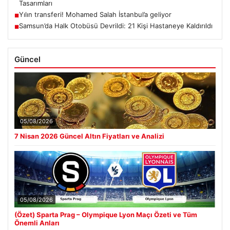
Tasarımları
Yılın transferi! Mohamed Salah İstanbul’a geliyor
■
Samsun’da Halk Otobüsü Devrildi: 21 Kişi Hastaneye Kaldırıldı
■
Güncel
05/08/2026
7 Nisan 2026 Güncel Altın Fiyatları ve Analizi
05/08/2026
(Özet) Sparta Prag – Olympique Lyon Maçı Özeti ve Tüm
Önemli Anları