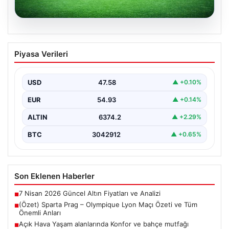
05.08.2026
(Özet) Sparta Prag – Olympique Lyon
Piyasa Verileri
Maçı Özeti ve Tüm Önemli Anları
USD
47.58
▲ +0.10%
EUR
54.93
▲ +0.14%
ALTIN
6374.2
▲ +2.29%
BTC
3042912
▲ +0.65%
Son Eklenen Haberler
7 Nisan 2026 Güncel Altın Fiyatları ve Analizi
■
(Özet) Sparta Prag – Olympique Lyon Maçı Özeti ve Tüm
■
Önemli Anları
Açık Hava Yaşam alanlarında Konfor ve bahçe mutfağı
■